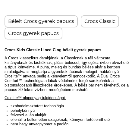
Bélelt Crocs gyerek papucs
Crocs Classic
Crocs gyerek papucs
Crocs Kids Classic Lined Clog bélelt gyerek papucs
A Crocs klasszikus darabjának, a Classicnak a téli változata
kislányoknak és kisfiúknak, plüss béléssel, így egész évben élvezhető
a típus kényelme. A puha, meleg és bundás bélése akár a kertben
szaladgálva is megtartja a gyerekek lábának melegét, habkönnyű
Croslite
™
anyaga pedig a kényelemről gondoskodik. A
Dual Crocs
Comfort™ technológia a lábak védelmére, f
orgó sarokpántok a
biztonságosabb illeszkedés érdekében.
A bélés bár nem kivehető, de a
papucs 30 fokos vízben, mosógépben mosható.
Croslite™ alapanyag tulajdonságai:
szabadalmaztatott technológia
pehelykönnyű
felveszi a láb alakját
ellenáll a kellemetlen szagoknak, könnyen fertőtleníthető
nem hagy anyagnyomot a padlón