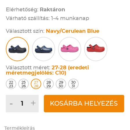
Elérhetőség:
Raktáron
Várható szállítás: 1-4 munkanap
Választott szín:
Navy/Cerulean Blue
Választott méret:
27-28 (eredeti
méretmegjelölés: C10)
22
25
27
28
29
30
23
26
28
29
30
31
-
+
KOSÁRBA HELYEZÉS
Termékleírás