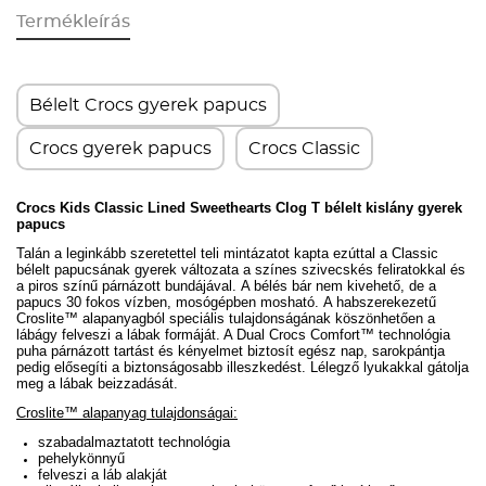
Termékleírás
Bélelt Crocs gyerek papucs
Crocs gyerek papucs
Crocs Classic
Crocs Kids Classic Lined Sweethearts Clog T bélelt kislány gyerek
papucs
Talán a leginkább szeretettel teli mintázatot kapta ezúttal a Classic
bélelt papucsának gyerek változata a színes szivecskés feliratokkal és
a piros színű párnázott bundájával.
A bélés bár nem kivehető, de a
papucs 30 fokos vízben, mosógépben mosható.
A habszerekezetű
Croslite
™ alapanyagból speciális tulajdonságának köszönhetően a
lábágy felveszi a lábak formáját. A Dual Crocs Comfort
™ technológia
puha párnázott tartást és kényelmet biztosít egész nap, sarokpántja
pedig elősegíti a biztonságosabb illeszkedést. Lélegző lyukakkal gátolja
meg a lábak beizzadását.
Croslite™ alapanyag tulajdonságai:
szabadalmaztatott technológia
pehelykönnyű
felveszi a láb alakját