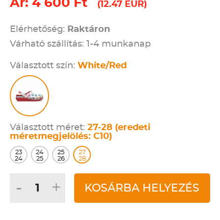
Ár: 4 600 Ft
(12.47 EUR)
Elérhetőség:
Raktáron
Várható szállítás: 1-4 munkanap
Választott szín:
White/Red
Választott méret:
27-28 (eredeti
méretmegjelölés: C10)
23
24
25
27
24
25
26
28
-
+
KOSÁRBA HELYEZÉS