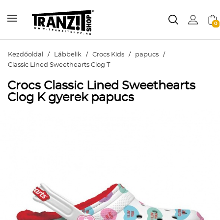
0
Kezdőoldal
/
Lábbelik
/
Crocs Kids
/
papucs
/
Classic Lined Sweethearts Clog T
Crocs Classic Lined Sweethearts
Clog K gyerek papucs