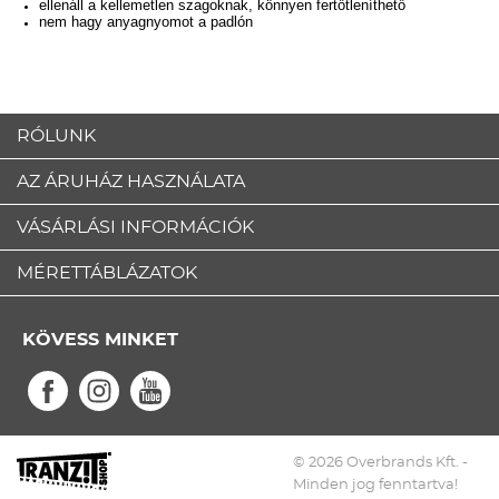
ellenáll a kellemetlen szagoknak, könnyen fertőtleníthető
nem hagy anyagnyomot a padlón
RÓLUNK
AZ ÁRUHÁZ HASZNÁLATA
VÁSÁRLÁSI INFORMÁCIÓK
MÉRETTÁBLÁZATOK
KÖVESS MINKET
© 2026 Overbrands Kft. -
Minden jog fenntartva!