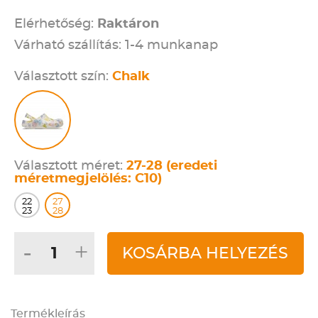
Elérhetőség:
Raktáron
Várható szállítás: 1-4 munkanap
Választott szín:
Chalk
Választott méret:
27-28 (eredeti
méretmegjelölés: C10)
22
27
23
28
-
+
KOSÁRBA HELYEZÉS
Termékleírás