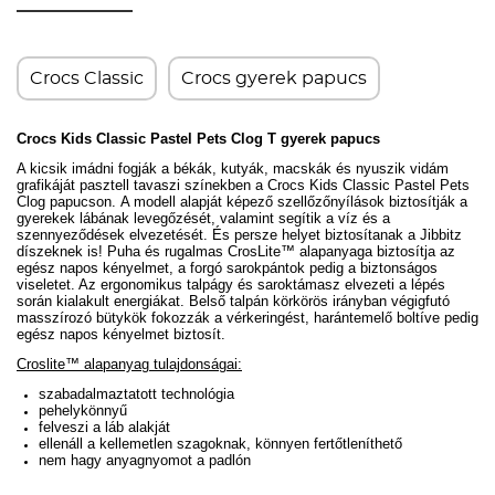
Crocs Classic
Crocs gyerek papucs
Crocs Kids Classic Pastel Pets Clog T gyerek papucs
A kicsik imádni fogják a békák, kutyák, macskák és nyuszik vidám
grafikáját pasztell tavaszi színekben a Crocs Kids Classic Pastel Pets
Clog papucson.
A modell alapját képező szellőzőnyílások biztosítják a
gyerekek lábának levegőzését, valamint segítik a víz és a
szennyeződések elvezetését. És persze helyet biztosítanak a Jibbitz
díszeknek is!
Puha és rugalmas CrosLite™ alapanyaga biztosítja az
egész napos kényelmet, a forgó sarokpántok pedig a biztonságos
viseletet. Az ergonomikus talpágy és saroktámasz elvezeti a lépés
során kialakult energiákat. Belső talpán körkörös irányban végigfutó
masszírozó bütykök fokozzák a vérkeringést, harántemelő boltíve pedig
egész napos kényelmet biztosít.
Croslite™ alapanyag tulajdonságai:
szabadalmaztatott technológia
pehelykönnyű
felveszi a láb alakját
ellenáll a kellemetlen szagoknak, könnyen fertőtleníthető
nem hagy anyagnyomot a padlón