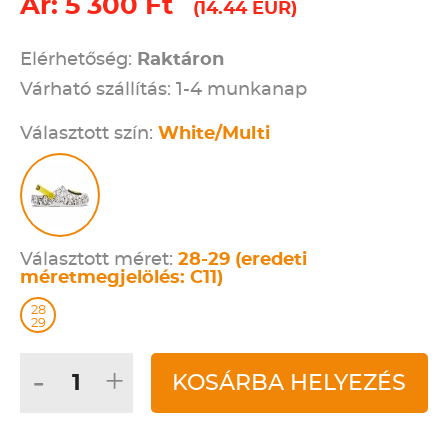
Ár: 5 300 Ft
(14.44 EUR)
Elérhetőség:
Raktáron
Várható szállítás: 1-4 munkanap
Választott szín:
White/Multi
Választott méret:
28-29 (eredeti
méretmegjelölés: C11)
28
29
-
+
KOSÁRBA HELYEZÉS