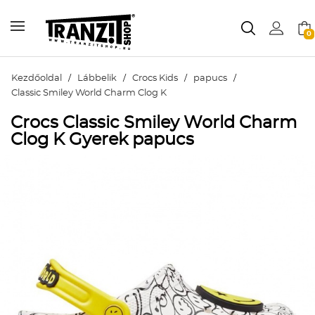
0
Kezdőoldal
/
Lábbelik
/
Crocs Kids
/
papucs
/
Classic Smiley World Charm Clog K
Crocs Classic Smiley World Charm
Clog K Gyerek papucs