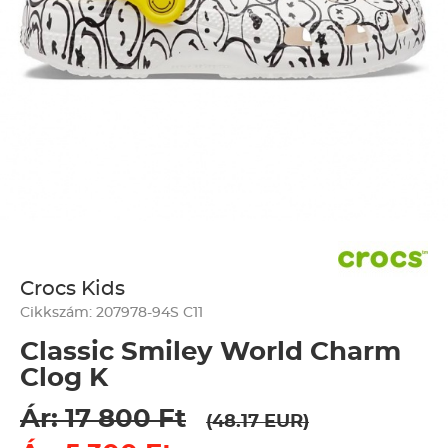
Crocs Kids
Cikkszám: 207978-94S C11
Classic Smiley World Charm
Clog K
Ár: 17 800 Ft
(48.17 EUR)