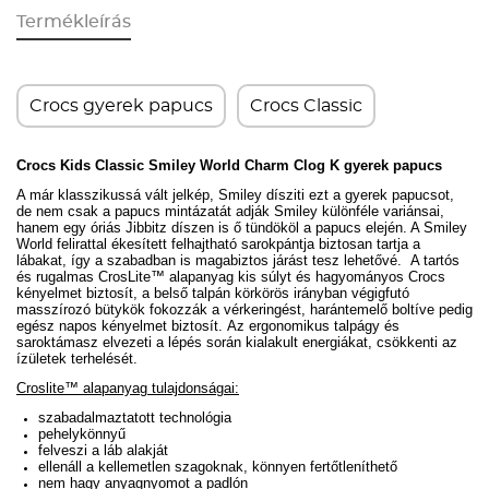
Termékleírás
Crocs gyerek papucs
Crocs Classic
Crocs Kids Classic Smiley World Charm Clog K gyerek papucs
A már klasszikussá vált jelkép, Smiley dísziti ezt a gyerek papucsot,
de nem csak a papucs mintázatát adják Smiley különféle variánsai,
hanem egy óriás Jibbitz díszen is ő tündököl a papucs elején. A Smiley
World felirattal ékesített f
elhajtható sarokpántja biztosan tartja a
lábakat, így a szabadban is magabiztos járást tesz lehetővé.
A tartós
és rugalmas CrosLite
™ alapanyag
kis súlyt és hagyományos Crocs
kényelmet biztosít, a b
első talpán körkörös irányban végigfutó
masszírozó bütykök fokozzák a vérkeringést, harántemelő boltíve pedig
egész napos kényelmet biztosít.
Az ergonomikus talpágy és
saroktámasz elvezeti a lépés során kialakult energiákat, csökkenti az
ízületek terhelését.
Croslite™ alapanyag tulajdonságai:
szabadalmaztatott technológia
pehelykönnyű
felveszi a láb alakját
ellenáll a kellemetlen szagoknak, könnyen fertőtleníthető
nem hagy anyagnyomot a padlón