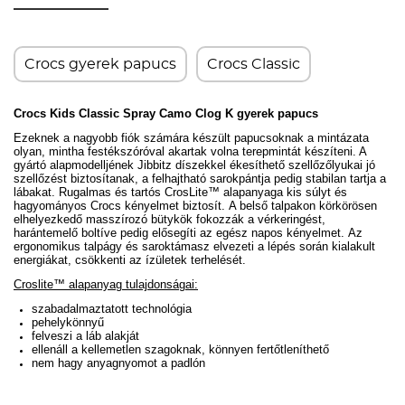
Crocs gyerek papucs
Crocs Classic
Crocs Kids Classic Spray Camo Clog K gyerek papucs
Ezeknek a nagyobb fiók számára készült papucsoknak a mintázata
olyan, mintha festékszóróval akartak volna terepmintát készíteni. A
gyártó alapmodelljének Jibbitz díszekkel ékesíthető szellőzőlyukai jó
szellőzést biztosítanak, a
felhajtható sarokpántja pedig stabilan tartja a
lábakat
. Rugalmas és tartós CrosLite™ alapanyaga kis súlyt és
hagyományos Crocs kényelmet biztosít.
A b
első talpakon körkörösen
elhelyezkedő masszírozó bütykök fokozzák a vérkeringést,
harántemelő boltíve pedig elősegíti az egész napos kényelmet.
Az
ergonomikus talpágy és saroktámasz elvezeti a lépés során kialakult
energiákat, csökkenti az ízületek terhelését.
Croslite™ alapanyag tulajdonságai:
szabadalmaztatott technológia
pehelykönnyű
felveszi a láb alakját
ellenáll a kellemetlen szagoknak, könnyen fertőtleníthető
nem hagy anyagnyomot a padlón