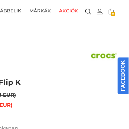
LÁBBELIK
MÁRKÁK
AKCIÓK
0
FACEBOOK
Flip K
8 EUR)
 EUR)
unkanap