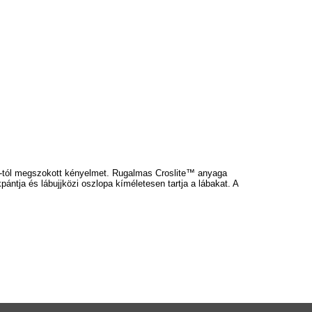
ocs-tól megszokott kényelmet. Rugalmas Croslite™ anyaga
pántja és lábujjközi oszlopa kíméletesen tartja a lábakat. A