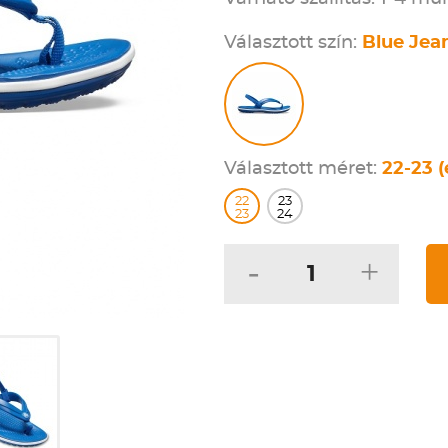
Választott szín:
Blue Jea
Választott méret:
22-23 (
22
23
23
24
-
+