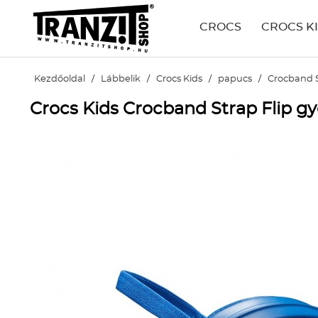
CROCS
CROCS K
Kezdőoldal
/
Lábbelik
/
Crocs Kids
/
papucs
/
Crocband S
Crocs Kids Crocband Strap Flip gy