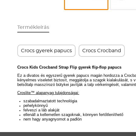
Termékleírás
Crocs gyerek papucs
Crocs Crocband
Crocs Kids Crocband Strap Flip gyerek flip-flop papucs
Ez a divatos és egyszerű gyerek papucs magán hordozza a Crocband
kényelmes viseletet biztosít, meggátolja a szagok kialakulását, s v
belsőtalp masszírozó bütykei javítják a talp vérkeringését, valami
Croslite™ alapanyag tulajdonságai:
szabadalmaztatott technológia
pehelykönnyű
felveszi a láb alakját
ellenáll a kellemetlen szagoknak, könnyen fertőtleníthető
nem hagy anyagnyomot a padlón