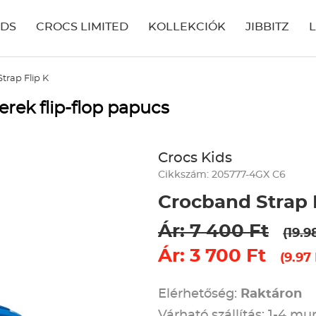
IDS
CROCS LIMITED
KOLLEKCIÓK
JIBBITZ
trap Flip K
erek flip-flop papucs
Crocs Kids
Cikkszám: 205777-4GX C6
Crocband Strap 
Ár: 7 400 Ft
(19.9
Ár: 3 700 Ft
(9.97
Elérhetőség:
Raktáron
Várható szállítás: 1-4 m