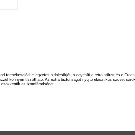
 termékcsalád jellegzetes oldalcsíkját, s egyesíti a retro stílust és a Cr
ízzel könnyen tisztítható. Az extra biztonságot nyújtó elasztikus szövet sarok
nt csökkentik az izomfáradságot.