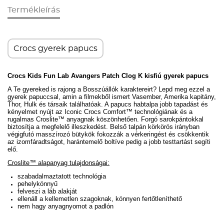
Termékleírás
Crocs gyerek papucs
Crocs Kids Fun Lab Avangers Patch Clog K kisfiú gyerek papucs
A Te gyereked is rajong a Bosszúállók karaktereirt? Lepd meg ezzel a
gyerek papuccsal, amin a filmekből ismert Vasember, Amerika kapitány,
Thor, Hulk és társaik találhatóak. A papucs habtalpa jobb tapadást és
kényelmet nyújt az Iconic Crocs Comfort™ technológiának és a
rugalmas Croslite
™ anyagnak köszönhetően.
Forgó sarokpántokkal
biztosítja a megfelelő illeszkedést.
Belső talpán körkörös irányban
végigfutó masszírozó bütykök fokozzák a vérkeringést és csökkentik
az izomfáradtságot, harántemelő boltíve pedig a jobb testtartást segíti
elő.
Croslite™ alapanyag tulajdonságai:
szabadalmaztatott technológia
pehelykönnyű
felveszi a láb alakját
ellenáll a kellemetlen szagoknak, könnyen fertőtleníthető
nem hagy anyagnyomot a padlón