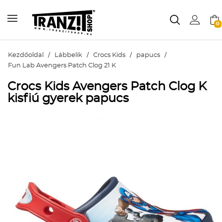
0
Kezdőoldal
/
Lábbelik
/
Crocs Kids
/
papucs
/
Fun Lab Avengers Patch Clog 21 K
Crocs Kids Avengers Patch Clog K
kisfiú gyerek papucs