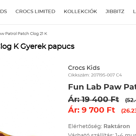
IDS
CROCS LIMITED
KOLLEKCIÓK
JIBBITZ
w Patrol Patch Clog 21 K
Clog K Gyerek papucs
Crocs Kids
Cikkszám: 207195-007 C4
Fun Lab Paw Pat
Ár: 19 400 Ft
(52
Ár: 9 700 Ft
(26.2
Elérhetőség:
Raktáron
Várható szállítás: 1-4 m