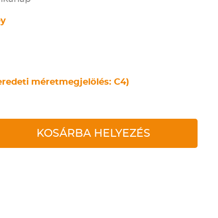
ey
eredeti méretmegjelölés: C4)
KOSÁRBA HELYEZÉS