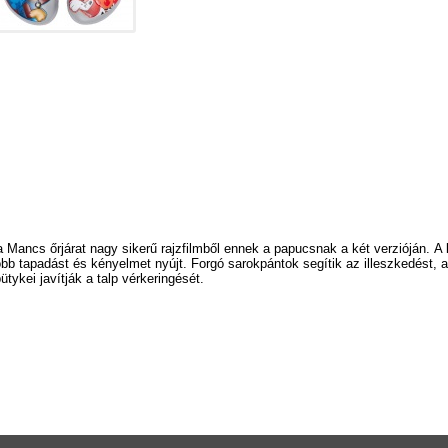
a Mancs őrjárat nagy sikerű rajzfilmből ennek a papucsnak a két verzióján.
A 
obb tapadást és kényelmet nyújt.
Forgó sarokpántok segítik az illeszkedést, a
ykei javítják a talp vérkeringését.