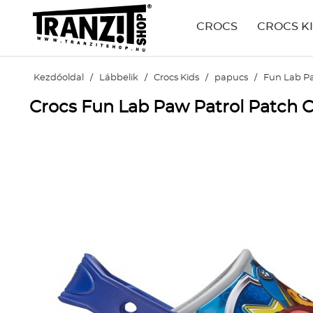
CROCS
CROCS K
Kezdőoldal
/
Lábbelik
/
Crocs Kids
/
papucs
/
Fun Lab Pa
Crocs Fun Lab Paw Patrol Patch 