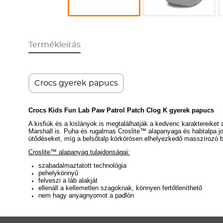
Termékleírás
Crocs gyerek papucs
Crocs Kids Fun Lab Paw Patrol Patch Clog K gyerek papucs
A kisfiúk és a kislányok is megtalálhatják a kedvenc karaktereiket 
Marshall is. Puha és rugalmas
Croslite™ alapanyaga és habtalpa j
ütődéseket, míg a belsőtalp körkörösen elhelyezkedő masszírozó büt
Croslite™ alapanyag tulajdonságai:
szabadalmaztatott technológia
pehelykönnyű
felveszi a láb alakját
ellenáll a kellemetlen szagoknak, könnyen fertőtleníthető
nem hagy anyagnyomot a padlón