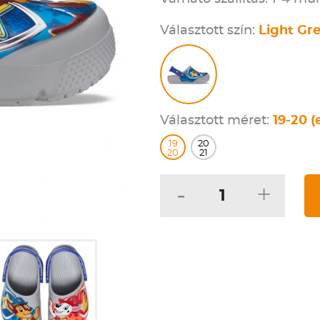
Választott szín:
Light Gr
Választott méret:
19-20 (
19
20
20
21
-
+