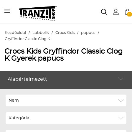
0
Kezdőoldal
/
Lábbelik
/
Crocs Kids
/
papucs
/
Gryffindor Classic Clog K
Crocs Kids Gryffindor Classic Clog
K Gyerek papucs
Alapértelmezett
LÁBBELIK
Alapértelmezett
Legújabbak
Nem
ABC szerint növekvő
Kategória
ABC szerint csökkenő