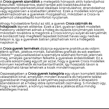
A
Crocs gyerek szandálok
a melegebb hónapok aktív kalandjaihoz
készültek: többpántos, stabil tartást adó kialakításukkal és
légáteresztő szerkezetükkel ideálisak kiránduláshoz, strandoláshoz
vagy egyszerűen a szabadtéri játékhoz. Ezek a modellek könnyen
alkalmazkodnak a gyerekek mozgásához, miközben a Crocs-ra
jellemző ütéscsillapító komfortot nyújtanak.
Ahogy hűvösebbre fordul az idő, a gyerek
Crocs csizmák és
hótaposók
lépnek előtérbe. Ezek a zárt, gyakran bélelt modellek
hatékony védelmet adnak a hideg és csúszós körülmények között,
miközben továbbra is megőrzik a Crocs könnyű súlyát és kényelmét.
A bordázott talp megfelelő tapadást biztosít havas vagy nedves
talajon is, így a gyerekek bátran játszhatnak kint a hidegebb
napokon is.
A
Crocs gyerek termékek
dizájnja egyszerre praktikus és vidám:
élénk színek, játékos minták, karakteres grafikák és sok esetben
Jibbitz™ papucsdíszekkel is személyre szabható formák jelennek
meg, amelyek garantáltan felkeltik a gyerekek érdeklődését. Ez a
vizuális sokszínűség együtt jár azzal, hogy a gyerek Crocs modellek
könnyen kezelhetők és karbantarthatók, így hosszabb távon is
megbízható társai lehetnek a kicsik mindennapjainak.
Összességében a
Crocs gyerek kategória
egy olyan komplett lábbeli-
választékot kínál, amelyben minden évszakra és helyzetre találsz
gyerekbarát megoldást a kényelmes papucsoktól a strapabíró
szandálokon át a hideg időre optimalizált csizmákig. S mindezt úgy,
hogy a kényelem, a könnyű kezelés és a játékos stílus mindig
elsődleges marad.