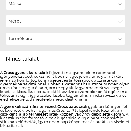
Ár szerint növekvő
Márka
Ár szerint csökkenő
Méret
Téli termékek előre ár szerint növekvő
Téli új termékek előre
Termék ára
Nyári termékek előre ár szerint növekvő
Nyári új termékek előre
Nincs találat
A
Crocs gyerek kollekció
kifejezetten a gyerekek mindennapi
igényeire szabott, sokszínű lábbeli-világot jelent, amely a márkára
jellemző komfortot, könnyűséget és tartósságot ötvözi játékos,
gyermekbarát dizájnnal. Ebben a kategóriában szinte minden olyan
Crocs típus megtalálható, amire egy aktív gyermeknek szüksége
lehet – a klasszikus papucsoktól kezdve a szandálokon át egészen a
téli csizmákig –, így a család kisebb tagjainak is minden évszakra és
élethelyzetre tud megfelelő megoldást kínálni.
A
gyerekek számára tervezett Crocs papucsok
gyakran könnyen fel-
és levehetők, puha, rugalmas Croslite™ talppal rendelkeznek, ami
csökkenti a láb terhelését játék közben vagy rövidebb séták során. A
klasszikus clog formától a belebújós slide-okig a papucsok sokféle
stílusban elérhetők, így minden nap kényelmes és praktikus viseletet
biztosítanak.