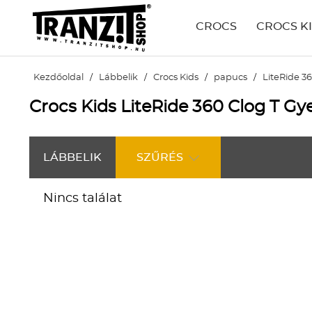
CROCS
CROCS K
Kezdőoldal
/
Lábbelik
/
Crocs Kids
/
papucs
/
LiteRide 36
Crocs Kids LiteRide 360 Clog T G
LÁBBELIK
SZŰRÉS
Nincs találat