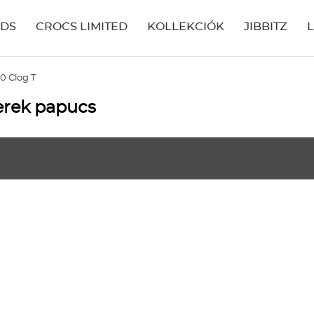
IDS
CROCS LIMITED
KOLLEKCIÓK
JIBBITZ
0 Clog T
yerek papucs