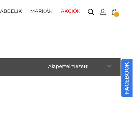
LÁBBELIK
MÁRKÁK
AKCIÓK
0
FACEBOOK
Alapértelmezett
Alapértelmezett
Legújabbak
ABC szerint növekvő
ABC szerint csökkenő
Ár szerint növekvő
Ár szerint csökkenő