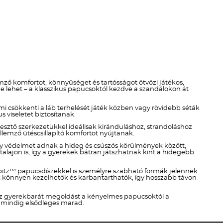
Téli termékek előre ár
szerint növekvő
Téli új termékek előre
Nyári termékek előre ár
szerint növekvő
emző komfortot, könnyűséget és tartósságot ötvözi játékos,
 lehet – a klasszikus papucsoktól kezdve a szandálokon át
Nyári új termékek előre
i csökkenti a láb terhelését játék közben vagy rövidebb séták
 viseletet biztosítanak.
resztő szerkezetükkel ideálisak kiránduláshoz, strandoláshoz
emző ütéscsillapító komfortot nyújtanak.
ny védelmet adnak a hideg és csúszós körülmények között,
alajon is, így a gyerekek bátran játszhatnak kint a hidegebb
ibbitz™ papucsdíszekkel is személyre szabható formák jelennek
lek könnyen kezelhetők és karbantarthatók, így hosszabb távon
lsz gyerekbarát megoldást a kényelmes papucsoktól a
s mindig elsődleges marad.