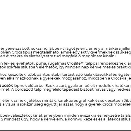
nyeire szabott, sokszínű lábbeli-világot jelent, amely a márkára jell
lyan Crocs típus megtalálható, amire egy aktív gyermeknek szüksége
nden évszakra és élethelyzetre tud megfelelő megoldást kínálni.
fel- és levehetők, puha, rugalmas Croslite™ talppal rendelkeznek, am
csok sokféle stílusban elérhetők, így minden nap kényelmes és praktikus
 készültek: többpántos, stabil tartást adó kialakításukkal és légáte
yen alkalmazkodnak a gyerekek mozgásához, miközben a Crocs-ra jell
taposók
lépnek előtérbe. Ezek a zárt, gyakran bélelt modellek hatéko
ét. A bordázott talp megfelelő tapadást biztosít havas vagy nedves t
: élénk színek, játékos minták, karakteres grafikák és sok esetben J
z a vizuális sokszínűség együtt jár azzal, hogy a gyerek Crocs model
bbeli-választékot kínál, amelyben minden évszakra és helyzetre talá
. S mindezt úgy, hogy a kényelem, a könnyű kezelés és a játékos stílu