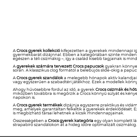
A
Crocs gyerek kollekció
kifejezetten a gyerekek mindennapi igé
gyermekbarát dizájnnal. Ebben a kategóriában szinte minden o
egészen a téli csizmákig –, így a család kisebb tagjainak is mi
A
gyerekek számára tervezett Crocs papucsok
gyakran könnyen 
során. A klasszikus clog formától a belebújós slide-okig a papu
A
Crocs gyerek szandálok
a melegebb hónapok aktív kalandjaihoz
vagy egyszerűen a szabadtéri játékhoz. Ezek a modellek könn
Ahogy hűvösebbre fordul az idő, a gyerek
Crocs csizmák és hó
miközben továbbra is megőrzik a Crocs könnyű súlyát és kényelm
napokon is.
A
Crocs gyerek termékek
dizájnja egyszerre praktikus és vidám
meg, amelyek garantáltan felkeltik a gyerekek érdeklődését. E
is megbízható társai lehetnek a kicsik mindennapjainak.
Összességében a
Crocs gyerek kategória
egy olyan komplett lá
strapabíró szandálokon át a hideg időre optimalizált csizmákig