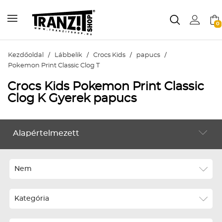
0
Kezdőoldal
/
Lábbelik
/
Crocs Kids
/
papucs
/
Pokemon Print Classic Clog T
Crocs Kids Pokemon Print Classic
Clog K Gyerek papucs
Alapértelmezett
LÁBBELIK
Alapértelmezett
Legújabbak
Nem
ABC szerint növekvő
Kategória
ABC szerint csökkenő