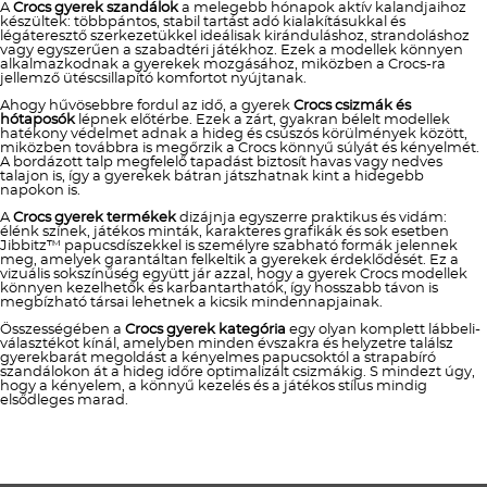
A
Crocs gyerek szandálok
a melegebb hónapok aktív kalandjaihoz
készültek: többpántos, stabil tartást adó kialakításukkal és
légáteresztő szerkezetükkel ideálisak kiránduláshoz, strandoláshoz
vagy egyszerűen a szabadtéri játékhoz. Ezek a modellek könnyen
alkalmazkodnak a gyerekek mozgásához, miközben a Crocs-ra
jellemző ütéscsillapító komfortot nyújtanak.
Ahogy hűvösebbre fordul az idő, a gyerek
Crocs csizmák és
hótaposók
lépnek előtérbe. Ezek a zárt, gyakran bélelt modellek
hatékony védelmet adnak a hideg és csúszós körülmények között,
miközben továbbra is megőrzik a Crocs könnyű súlyát és kényelmét.
A bordázott talp megfelelő tapadást biztosít havas vagy nedves
talajon is, így a gyerekek bátran játszhatnak kint a hidegebb
napokon is.
A
Crocs gyerek termékek
dizájnja egyszerre praktikus és vidám:
élénk színek, játékos minták, karakteres grafikák és sok esetben
Jibbitz™ papucsdíszekkel is személyre szabható formák jelennek
meg, amelyek garantáltan felkeltik a gyerekek érdeklődését. Ez a
vizuális sokszínűség együtt jár azzal, hogy a gyerek Crocs modellek
könnyen kezelhetők és karbantarthatók, így hosszabb távon is
megbízható társai lehetnek a kicsik mindennapjainak.
Összességében a
Crocs gyerek kategória
egy olyan komplett lábbeli-
választékot kínál, amelyben minden évszakra és helyzetre találsz
gyerekbarát megoldást a kényelmes papucsoktól a strapabíró
szandálokon át a hideg időre optimalizált csizmákig. S mindezt úgy,
hogy a kényelem, a könnyű kezelés és a játékos stílus mindig
elsődleges marad.