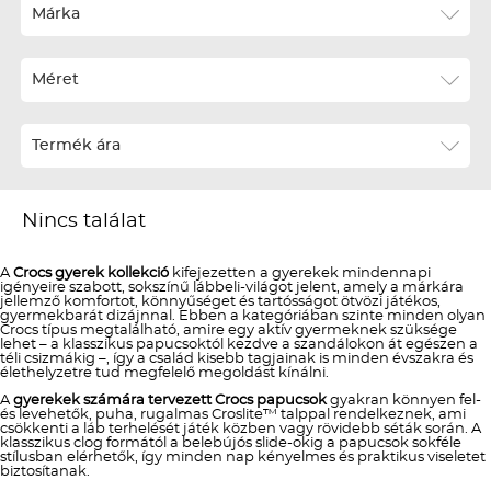
Ár szerint növekvő
Márka
Ár szerint csökkenő
Méret
Téli termékek előre ár szerint növekvő
Téli új termékek előre
Termék ára
Nyári termékek előre ár szerint növekvő
Nyári új termékek előre
Nincs találat
A
Crocs gyerek kollekció
kifejezetten a gyerekek mindennapi
igényeire szabott, sokszínű lábbeli-világot jelent, amely a márkára
jellemző komfortot, könnyűséget és tartósságot ötvözi játékos,
gyermekbarát dizájnnal. Ebben a kategóriában szinte minden olyan
Crocs típus megtalálható, amire egy aktív gyermeknek szüksége
lehet – a klasszikus papucsoktól kezdve a szandálokon át egészen a
téli csizmákig –, így a család kisebb tagjainak is minden évszakra és
élethelyzetre tud megfelelő megoldást kínálni.
A
gyerekek számára tervezett Crocs papucsok
gyakran könnyen fel-
és levehetők, puha, rugalmas Croslite™ talppal rendelkeznek, ami
csökkenti a láb terhelését játék közben vagy rövidebb séták során. A
klasszikus clog formától a belebújós slide-okig a papucsok sokféle
stílusban elérhetők, így minden nap kényelmes és praktikus viseletet
biztosítanak.