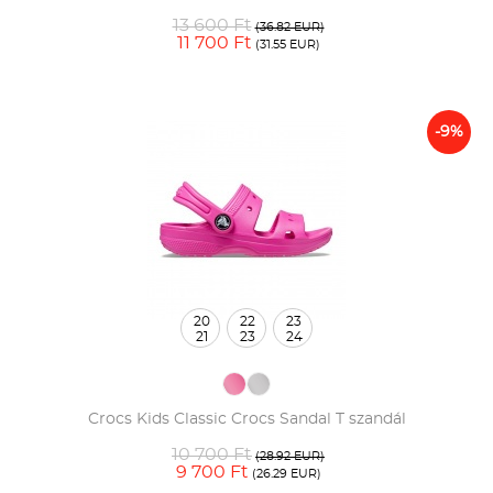
13 600 Ft
(36.82 EUR)
11 700 Ft
(31.55 EUR)
-9%
20
22
23
21
23
24
Crocs Kids Classic Crocs Sandal T szandál
10 700 Ft
(28.92 EUR)
9 700 Ft
(26.29 EUR)