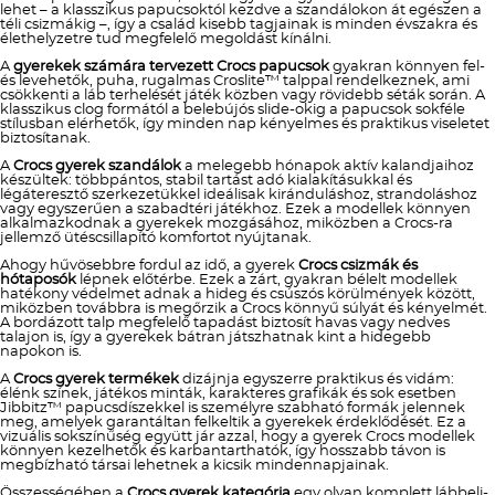
lehet – a klasszikus papucsoktól kezdve a szandálokon át egészen a
téli csizmákig –, így a család kisebb tagjainak is minden évszakra és
élethelyzetre tud megfelelő megoldást kínálni.
A
gyerekek számára tervezett Crocs papucsok
gyakran könnyen fel-
és levehetők, puha, rugalmas Croslite™ talppal rendelkeznek, ami
csökkenti a láb terhelését játék közben vagy rövidebb séták során. A
klasszikus clog formától a belebújós slide-okig a papucsok sokféle
stílusban elérhetők, így minden nap kényelmes és praktikus viseletet
biztosítanak.
A
Crocs gyerek szandálok
a melegebb hónapok aktív kalandjaihoz
készültek: többpántos, stabil tartást adó kialakításukkal és
légáteresztő szerkezetükkel ideálisak kiránduláshoz, strandoláshoz
vagy egyszerűen a szabadtéri játékhoz. Ezek a modellek könnyen
alkalmazkodnak a gyerekek mozgásához, miközben a Crocs-ra
jellemző ütéscsillapító komfortot nyújtanak.
Ahogy hűvösebbre fordul az idő, a gyerek
Crocs csizmák és
hótaposók
lépnek előtérbe. Ezek a zárt, gyakran bélelt modellek
hatékony védelmet adnak a hideg és csúszós körülmények között,
miközben továbbra is megőrzik a Crocs könnyű súlyát és kényelmét.
A bordázott talp megfelelő tapadást biztosít havas vagy nedves
talajon is, így a gyerekek bátran játszhatnak kint a hidegebb
napokon is.
A
Crocs gyerek termékek
dizájnja egyszerre praktikus és vidám:
élénk színek, játékos minták, karakteres grafikák és sok esetben
Jibbitz™ papucsdíszekkel is személyre szabható formák jelennek
meg, amelyek garantáltan felkeltik a gyerekek érdeklődését. Ez a
vizuális sokszínűség együtt jár azzal, hogy a gyerek Crocs modellek
könnyen kezelhetők és karbantarthatók, így hosszabb távon is
megbízható társai lehetnek a kicsik mindennapjainak.
Összességében a
Crocs gyerek kategória
egy olyan komplett lábbeli-