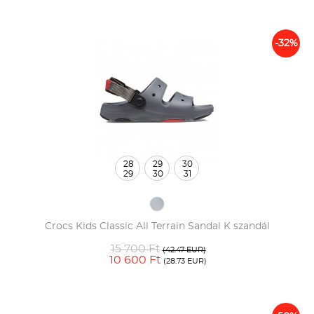
-32%
28
29
30
29
30
31
Crocs Kids Classic All Terrain Sandal K szandál
15 700 Ft
(42.47 EUR)
10 600 Ft
(28.73 EUR)