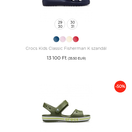
29
30
30
31
Crocs Kids Classic Fisherman K szandál
13 100 Ft
(35.50 EUR)
-50%