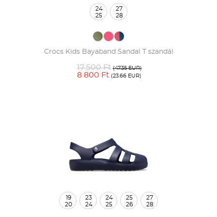
24
27
25
28
Crocs Kids Bayaband Sandal T szandál
17 500 Ft
(47.35 EUR)
8 800 Ft
(23.66 EUR)
19
23
24
25
27
20
24
25
26
28