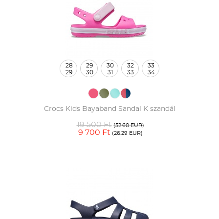
28
29
30
32
33
29
30
31
33
34
Crocs Kids Bayaband Sandal K szandál
19 500 Ft
(52.60 EUR)
9 700 Ft
(26.29 EUR)