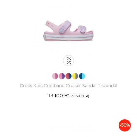
24
25
Crocs Kids Crocband Cruiser Sandal T szandál
13 100 Ft
(35.50 EUR)
-50%