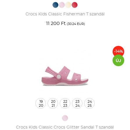
Crocs Kids Classic Fisherman T szandál
11 200 Ft
(30.24 EUR)
-14%
19
20
22
23
24
20
21
23
24
25
Crocs Kids Classic Crocs Glitter Sandal T szandál