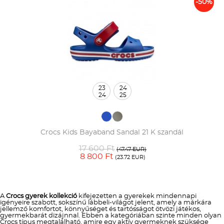
-50%
23
24
24
25
Crocs Kids Bayaband Sandal 21 K szandál
17 600 Ft
(47.47 EUR)
8 800 Ft
(23.72 EUR)
A
Crocs gyerek kollekció
kifejezetten a gyerekek mindennapi
igényeire szabott, sokszínű lábbeli-világot jelent, amely a márkára
jellemző komfortot, könnyűséget és tartósságot ötvözi játékos,
gyermekbarát dizájnnal. Ebben a kategóriában szinte minden olyan
Crocs típus megtalálható, amire egy aktív gyermeknek szüksége