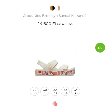
Crocs Kids Brooklyn Sandal K szandál
14 600 Ft
(39.45 EUR)
29
30
32
33
34
30
31
33
34
35