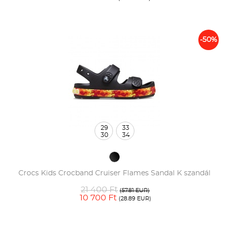
-50%
29
33
30
34
Crocs Kids Crocband Cruiser Flames Sandal K szandál
21 400 Ft
(57.81 EUR)
10 700 Ft
(28.89 EUR)