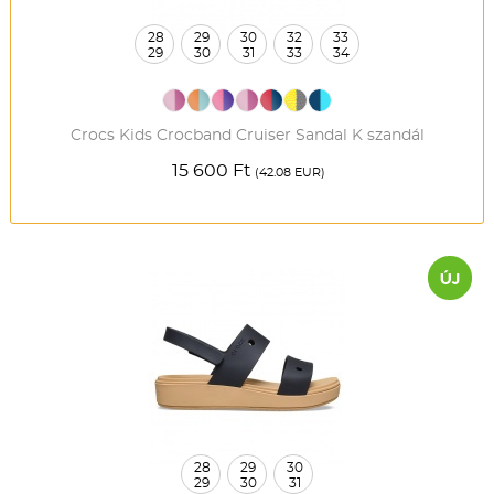
28
29
30
32
33
29
30
31
33
34
Crocs Kids Crocband Cruiser Sandal K szandál
15 600 Ft
(42.08 EUR)
28
29
30
29
30
31