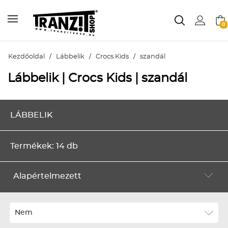
0
Kezdőoldal
/
Lábbelik
/
Crocs Kids
/
szandál
Lábbelik | Crocs Kids | szandál
LÁBBELIK
Termékek: 14 db
Alapértelmezett
Alapértelmezett
Legújabbak
Nem