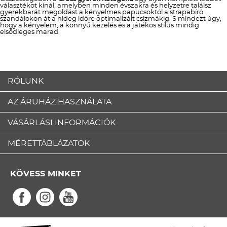
választékot kínál, amelyben minden évszakra és helyzetre találsz
gyerekbarát megoldást a kényelmes papucsoktól a strapabíró
szandálokon át a hideg időre optimalizált csizmákig. S mindezt úgy,
hogy a kényelem, a könnyű kezelés és a játékos stílus mindig
elsődleges marad.
RÓLUNK
AZ ÁRUHÁZ HASZNÁLATA
VÁSÁRLÁSI INFORMÁCIÓK
MÉRETTÁBLÁZATOK
KÖVESS MINKET