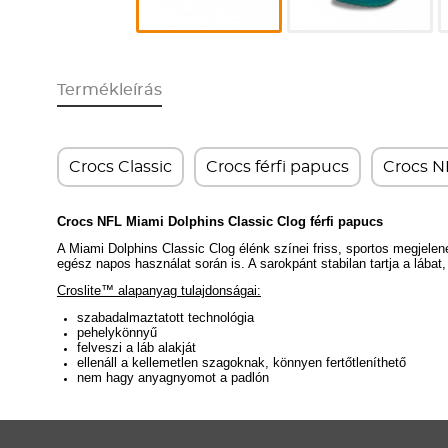
Termékleírás
Crocs Classic
Crocs férfi papucs
Crocs N
Crocs NFL Miami Dolphins Classic Clog férfi papucs
A Miami Dolphins Classic Clog élénk színei friss, sportos megjelen
egész napos használat során is. A sarokpánt stabilan tartja a lábat
Croslite™ alapanyag tulajdonságai:
szabadalmaztatott technológia
pehelykönnyű
felveszi a láb alakját
ellenáll a kellemetlen szagoknak, könnyen fertőtleníthető
nem hagy anyagnyomot a padlón