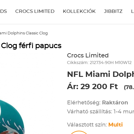
IDS
CROCS LIMITED
KOLLEKCIÓK
JIBBITZ
mi Dolphins Classic Clog
Clog férfi papucs
Crocs Limited
Cikkszám: 212734-90H M10W12
NFL Miami Dolph
Ár: 29 200 Ft
(78
Elérhetőség:
Raktáron
Várható szállítás: 1-4 m
Választott szín:
Multi