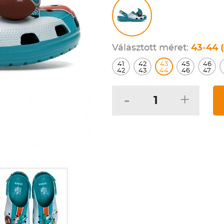
Választott méret:
43-44 (
41
42
43
45
46
42
43
44
46
47
-
+