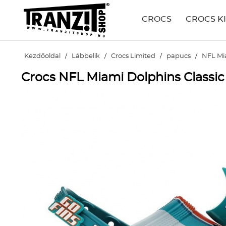
CROCS
CROCS K
Kezdőoldal
/
Lábbelik
/
Crocs Limited
/
papucs
/
NFL Mia
Crocs NFL Miami Dolphins Classic 