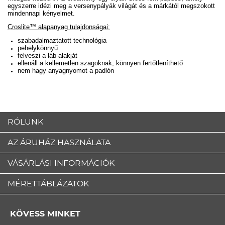
egyszerre idézi meg a versenypályák világát és a márkától megszokott
mindennapi kényelmet.
Croslite™ alapanyag tulajdonságai:
szabadalmaztatott technológia
pehelykönnyű
felveszi a láb alakját
ellenáll a kellemetlen szagoknak, könnyen fertőtleníthető
nem hagy anyagnyomot a padlón
RÓLUNK
AZ ÁRUHÁZ HASZNÁLATA
VÁSÁRLÁSI INFORMÁCIÓK
MÉRETTÁBLÁZATOK
KÖVESS MINKET