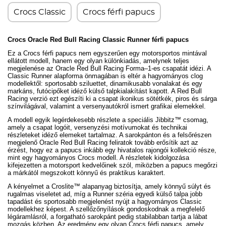
Crocs Classic
Crocs férfi papucs
Crocs
Oracle Red Bull Racing Classic Runner
férfi papucs
Ez a Crocs férfi papucs nem egyszerűen egy motorsportos mintával
ellátott modell, hanem egy olyan különkiadás, amelynek teljes
megjelenése az Oracle Red Bull Racing Forma–1-es csapatát idézi. A
Classic Runner alapforma önmagában is eltér a hagyományos clog
modellektől: sportosabb sziluettet, dinamikusabb vonalakat és egy
markáns, futócipőket idéző külső talpkialakítást kapott. A Red Bull
Racing verzió ezt egészíti ki a csapat ikonikus sötétkék, piros és sárga
színvilágával, valamint a versenyautókról ismert grafikai elemekkel.
A modell egyik legérdekesebb részlete a speciális Jibbitz™ csomag,
amely a csapat logóit, versenyzési motívumokat és technikai
részleteket idéző elemeket tartalmaz. A sarokpánton és a felsőrészen
megjelenő Oracle Red Bull Racing feliratok tovább erősítik azt az
érzést, hogy ez a papucs inkább egy hivatalos rajongói kollekció része,
mint egy hagyományos Crocs modell. A részletek kidolgozása
kifejezetten a motorsport kedvelőinek szól, miközben a papucs megőrzi
a márkától megszokott könnyű és praktikus karaktert.
A kényelmet a Croslite™ alapanyag biztosítja, amely könnyű súlyt és
rugalmas viseletet ad, míg a Runner széria egyedi külső talpa jobb
tapadást és sportosabb megjelenést nyújt a hagyományos Classic
modellekhez képest. A szellőzőnyílások gondoskodnak a megfelelő
légáramlásról, a forgatható sarokpánt pedig stabilabban tartja a lábat
mozgás közben. Az eredmény egy olyan Crocs férfi papucs, amely