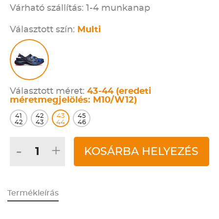
Várható szállítás: 1-4 munkanap
Választott szín:
Multi
Választott méret:
43-44 (eredeti
méretmegjelölés: M10/W12)
41
42
43
45
42
43
44
46
-
+
KOSÁRBA HELYEZÉS
Termékleírás