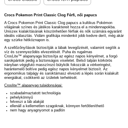
Crocs Pokemon Print Classic Clog Férfi, női papucs
A Crocs Pokemon Print Classic Clog papucs a kultikus Pokémon
világának színes és játékos karaktereit hozza el a mindennapokba.
Uniszex kialakításának köszönhetően férfiak és nők számára egyaránt
ideális választás. Vidám grafikája mindenkit jobb kedvre derít, még akár
egy szürke hétköznapon is.
A szellőzőnyílások biztosítják a lábak levegőzését, valamint segítik a
víz és szennyeződés elvezetését.
Puha és rugalmas
CrosLite
™ alapanyaga
biztosítja az egész napos kényelmet, a forgó
sarokpántok pedig a biztonságos viseletet.
Belső talpán körkörös
irányban végigfutó masszírozó bütykök fokozzák a vérkeringést,
harántemelő boltíve pedig egész napos kényelmet biztosít. Az
ergonomikus talpágy és saroktámasz elvezeti a lépés során kialakult
energiákat, csökkenti az ízületek terhelését.
Croslite™ alapanyag tulajdonságai:
szabadalmaztatott technológia
pehelykönnyű
felveszi a láb alakját
ellenáll a kellemetlen szagoknak, könnyen fertőtleníthető
nem hagy anyagnyomot a padlón