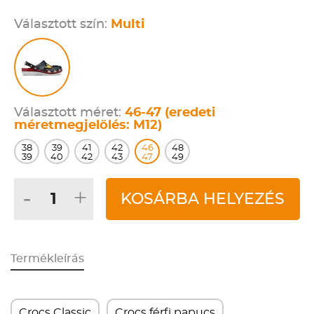
Választott szín:
Multi
Választott méret:
46-47 (eredeti
méretmegjelölés: M12)
38
39
41
42
46
48
39
40
42
43
47
49
-
+
KOSÁRBA HELYEZÉS
Termékleírás
Crocs Classic
Crocs férfi papucs