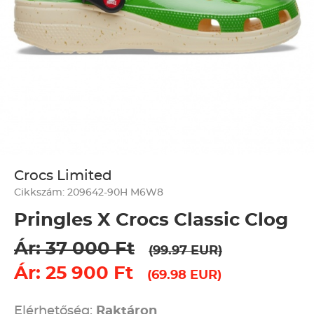
Crocs Limited
Cikkszám: 209642-90H M6W8
Pringles X Crocs Classic Clog
Ár: 37 000 Ft
(99.97 EUR)
Ár: 25 900 Ft
(69.98 EUR)
Elérhetőség:
Raktáron