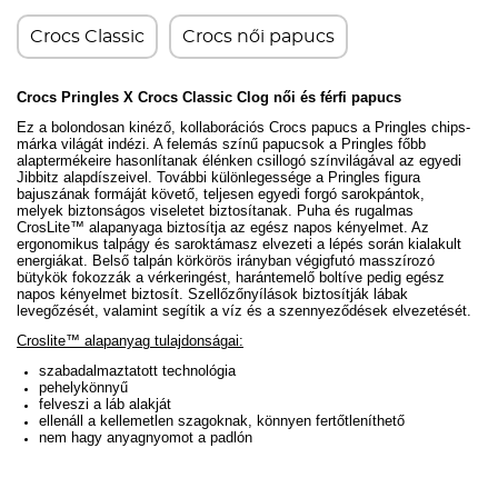
Crocs Classic
Crocs női papucs
Crocs Pringles X Crocs Classic Clog női és férfi papucs
Ez a bolondosan kinéző, kollaborációs Crocs papucs a Pringles chips-
márka világát indézi. A felemás színű papucsok a Pringles főbb
alaptermékeire hasonlítanak élénken csillogó színvilágával az egyedi
Jibbitz alapdíszeivel. További különlegessége a Pringles figura
bajuszának formáját követő, teljesen egyedi forgó sarokpántok,
melyek
biztonságos viseletet biztosítanak.
Puha és rugalmas
CrosLite™ alapanyaga biztosítja az egész napos kényelmet. Az
ergonomikus talpágy és saroktámasz elvezeti a lépés során kialakult
energiákat. Belső talpán körkörös irányban végigfutó masszírozó
bütykök fokozzák a vérkeringést, harántemelő boltíve pedig egész
napos kényelmet biztosít.
Szellőzőnyílások biztosítják lábak
levegőzését, valamint segítik a víz és a szennyeződések elvezetését.
Croslite™ alapanyag tulajdonságai:
szabadalmaztatott technológia
pehelykönnyű
felveszi a láb alakját
ellenáll a kellemetlen szagoknak, könnyen fertőtleníthető
nem hagy anyagnyomot a padlón