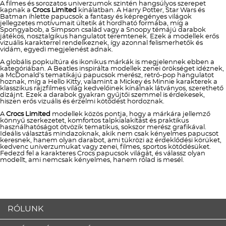
A filmes és sorozatos univerzumok szintén hangsúlyos szerepet
kapnak a
Crocs Limited
kínálatban. A Harry Potter, Star Wars és
Batman ihlette papucsok a fantasy és képregényes világok
jellegzetes motívumait ültetik át hordható formába, míg a
Spongyabob, a Simpson család vagy a Snoopy témájú darabok
játékos, nosztalgikus hangulatot teremtenek. Ezek a modellek erős
vizuális karakterrel rendelkeznek, így azonnal felismerhetők és
vidám, egyedi megjelenést adnak.
A globális popkultúra és ikonikus márkák is megjelennek ebben a
kategóriában. A Beatles inspirálta modellek zenei örökséget idéznek,
a McDonald’s tematikájú papucsok merész, retró-pop hangulatot
hoznak, míg a Hello Kitty, valamint a Mickey és Minnie karakterek a
klasszikus rajzfilmes világ kedvelőinek kínálnak látványos, szerethető
dizájnt. Ezek a darabok gyakran gyűjtői szemmel is érdekesek,
hiszen erős vizuális és érzelmi kötődést hordoznak.
A
Crocs Limited
modellek közös pontja, hogy a márkára jellemző
könnyű szerkezetet, komfortos talpkialakítást és praktikus
használhatóságot ötvözik tematikus, sokszor merész grafikával.
Ideális választás mindazoknak, akik nem csak kényelmes papucsot
keresnek, hanem olyan darabot, ami tükrözi az érdeklődési körüket,
kedvenc univerzumukat vagy zenei, filmes, sportos kötődésüket.
Fedezd fel a karakteres Crocs papucsok világát, és válassz olyan
modellt, ami nemcsak kényelmes, hanem rólad is mesél.
RÓLUNK