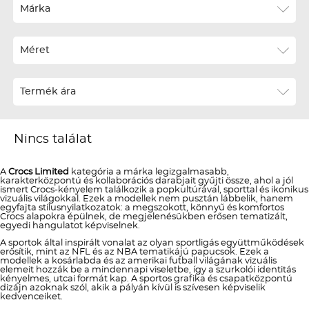
Ár szerint növekvő
Márka
Ár szerint csökkenő
Méret
Téli termékek előre ár szerint növekvő
Téli új termékek előre
Termék ára
Nyári termékek előre ár szerint növekvő
Nyári új termékek előre
Nincs találat
A
Crocs Limited
kategória a márka legizgalmasabb,
karakterközpontú és kollaborációs darabjait gyűjti össze, ahol a jól
ismert Crocs-kényelem találkozik a popkultúrával, sporttal és ikonikus
vizuális világokkal. Ezek a modellek nem pusztán lábbelik, hanem
egyfajta stílusnyilatkozatok: a megszokott, könnyű és komfortos
Crocs alapokra épülnek, de megjelenésükben erősen tematizált,
egyedi hangulatot képviselnek.
A sportok által inspirált vonalat az olyan sportligás együttműködések
erősítik, mint az NFL és az NBA tematikájú papucsok. Ezek a
modellek a kosárlabda és az amerikai futball világának vizuális
elemeit hozzák be a mindennapi viseletbe, így a szurkolói identitás
kényelmes, utcai formát kap. A sportos grafika és csapatközpontú
dizájn azoknak szól, akik a pályán kívül is szívesen képviselik
kedvenceiket.