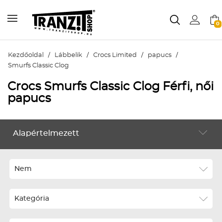
0
Kezdőoldal
/
Lábbelik
/
Crocs Limited
/
papucs
/
Smurfs Classic Clog
Crocs Smurfs Classic Clog Férfi, női
papucs
Alapértelmezett
LÁBBELIK
Alapértelmezett
Legújabbak
Nem
ABC szerint növekvő
Kategória
ABC szerint csökkenő