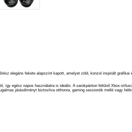
rész elegáns fekete alapszínt kapott, amelyet zöld, konzol inspirált grafikai
ő, így egész napos használatra is ideális. A sarokpánton feltűnő Xbox-stílu
rugalmas járásélményt biztosítva otthonra, gaming sessionök mellé vagy hétk