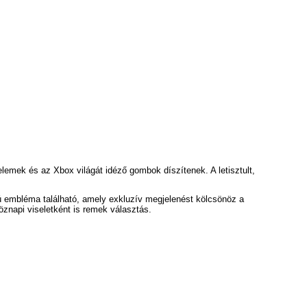
 elemek és az Xbox világát idéző gombok díszítenek. A letisztult,
sú embléma található, amely exkluzív megjelenést kölcsönöz a
öznapi viseletként is remek választás.