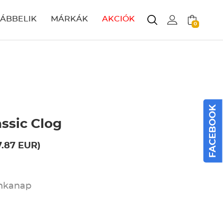
LÁBBELIK
MÁRKÁK
AKCIÓK
0
FACEBOOK
ssic Clog
7.87 EUR)
unkanap