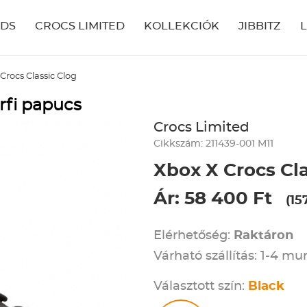
IDS
CROCS LIMITED
KOLLEKCIÓK
JIBBITZ
Crocs Classic Clog
rfi papucs
Crocs Limited
Cikkszám: 211439-001 M11
Xbox X Crocs Cla
Ár: 58 400 Ft
(15
Elérhetőség:
Raktáron
Várható szállítás: 1-4 m
Választott szín:
Black