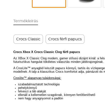
Termékleírás
Crocs Classic
Crocs férfi papucs
Crocs Xbox X Crocs Classic Clog férfi papucs
Az XBox X Classic Clog modern, gamer stílusú dizájnt kínál: a felső
futurisztikus hangulat tökéletes választás minden játékrajongónak.
A CrosLite™ anyagból készült papucs könnyű, tartós és vízleperget
modellnek. A talp a klasszikus Crocs komfortot adja, párnázott és 
Croslite™ alapanyag tulajdonságai:
szabadalmaztatott technológia
pehelykönnyű
felveszi a láb alakját
ellenáll a kellemetlen szagoknak, könnyen fertőtleníthető
nem hagy anyagnyomot a padlón