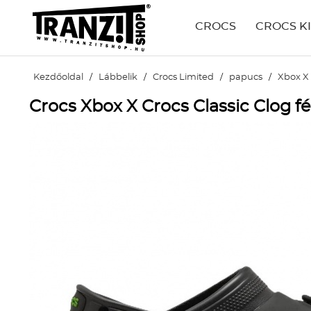
CROCS
CROCS K
Kezdőoldal
/
Lábbelik
/
Crocs Limited
/
papucs
/
Xbox X 
Crocs Xbox X Crocs Classic Clog fé