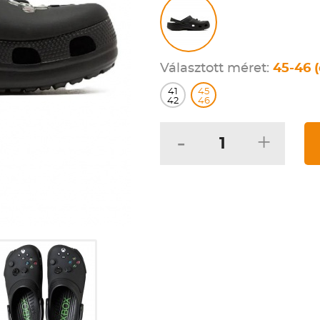
Választott méret:
45-46 (
41
45
42
46
-
+