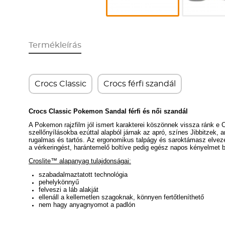
Termékleírás
Crocs Classic
Crocs férfi szandál
Crocs Classic Pokemon Sandal férfi és női szandál
A Pokemon rajzfilm jól ismert karakterei köszönnek vissza ránk e Cr
szellőnyílásokba ezúttal alapból járnak az apró, színes Jibbitzek
rugalmas és tartós.
Az ergonomikus talpágy és saroktámasz elvezeti
a vérkeringést, harántemelő boltíve pedig egész napos kényelmet b
Croslite™ alapanyag tulajdonságai:
szabadalmaztatott technológia
pehelykönnyű
felveszi a láb alakját
ellenáll a kellemetlen szagoknak, könnyen fertőtleníthető
nem hagy anyagnyomot a padlón