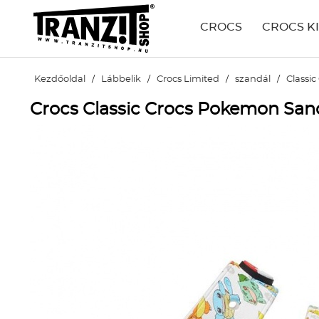
CROCS
CROCS K
Kezdőoldal
/
Lábbelik
/
Crocs Limited
/
szandál
/
Classi
Crocs Classic Crocs Pokemon Sanda