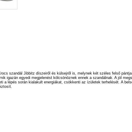
ocs szandál Jibbitz díszeiről és külsejről is,
melynek két széles felső pántja
, amik igazán egyedi megjelenést kölcsönöznek ennek a szandálnak. A jól me
 a lépés során kialakult energiákat, csökkenti az ízületek terhelését.
A bels
iztosít.