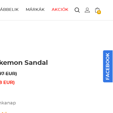
LÁBBELIK
MÁRKÁK
AKCIÓK
0
FACEBOOK
okemon Sandal
97 EUR)
8 EUR)
unkanap