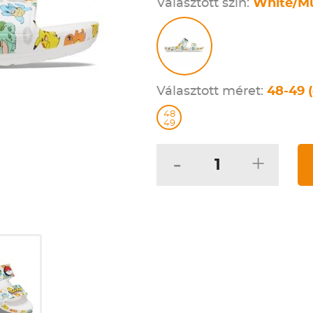
Választott szín:
White/Mu
Választott méret:
48-49 (
48
49
-
+