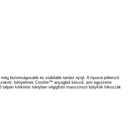
 még biztonságosabb és stabilabb tartást nyújt. A típusra jellemző
gszokott, kényelmes Croslite™ anyagból készül, ami egyszerre
ő talpán körkörös irányban végigfutó masszírozó bütykök fokozzák