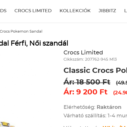
IDS
CROCS LIMITED
KOLLEKCIÓK
JIBBITZ
c Crocs Pokemon Sandal
l Férfi, Női szandál
Crocs Limited
Cikkszám: 207762-94S M13
Classic Crocs P
Ár: 18 500 Ft
(49.
Ár: 9 200 Ft
(24.9
Elérhetőség:
Raktáron
Várható szállítás: 1-4 m