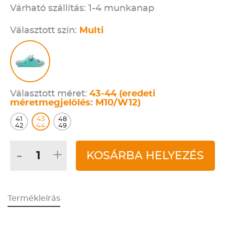
Várható szállítás: 1-4 munkanap
Választott szín:
Multi
Választott méret:
43-44 (eredeti
méretmegjelölés: M10/W12)
41
43
48
42
44
49
-
+
KOSÁRBA HELYEZÉS
Termékleírás