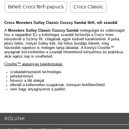
Bélelt Crocs férfi papucs
Crocs Classic
Crocs Monsters Sulley Classic Cozzzy Sandal férfi, női szandál
A
Monsters Sulley Classic Cozzzy Sandal
melegséget és vidámságot
hoz a napjaidba! Ez a különleges szandál biztosítja a Crocs híres
kényelmét a Szörny Rt. világának egyik kedvelt karakterével. A puha,
plüss bélés, melyet
Sulley kék, lila foltos bundája ihletett,
még
hűvösebb napokon is melegen tartja lábaidat. A könnyű Croslite™
anyagnak köszönhetően a szandál hihetetlenül kényelmes és praktikus,
akár egész nap is viselheted.
Croslite™ alapanyag tulajdonságai:
szabadalmaztatott technológia
pehelykönnyű
felveszi a láb alakját
ellenáll a kellemetlen szagoknak, könnyen fertőtleníthető
nem hagy anyagnyomot a padlón
RÓLUNK