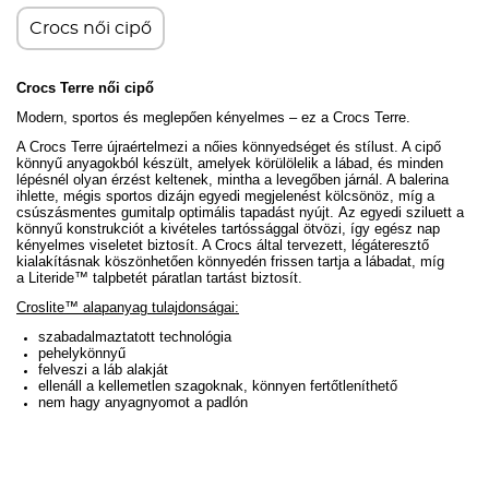
Crocs női cipő
Crocs Terre női cipő
Modern, sportos és meglepően kényelmes – ez a Crocs Terre.
A Crocs Terre újraértelmezi a nőies könnyedséget és stílust. A cipő
könnyű anyagokból készült, amelyek körülölelik a lábad, és minden
lépésnél olyan érzést keltenek, mintha a levegőben járnál. A balerina
ihlette, mégis sportos dizájn egyedi megjelenést kölcsönöz, míg a
csúszásmentes gumitalp optimális tapadást nyújt. Az egyedi sziluett a
könnyű konstrukciót a kivételes tartóssággal ötvözi, így egész nap
kényelmes viseletet biztosít. A Crocs által tervezett, légáteresztő
kialakításnak köszönhetően könnyedén frissen tartja a lábadat, míg
a
Literide™ talpbetét
páratlan tartást biztosít.
Croslite™ alapanyag tulajdonságai:
szabadalmaztatott technológia
pehelykönnyű
felveszi a láb alakját
ellenáll a kellemetlen szagoknak, könnyen fertőtleníthető
nem hagy anyagnyomot a padlón