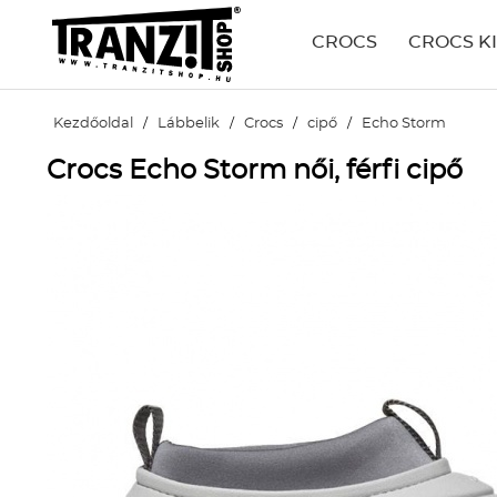
CROCS
CROCS K
Kezdőoldal
/
Lábbelik
/
Crocs
/
cipő
/
Echo Storm
Crocs Echo Storm női, férfi cipő