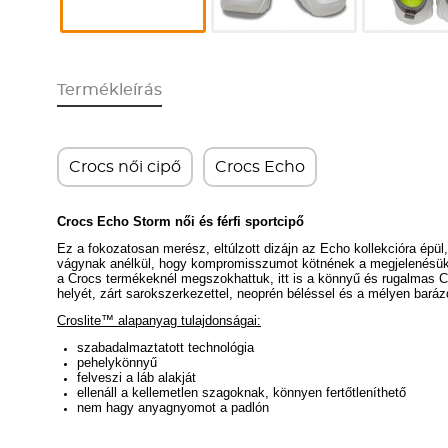
Termékleírás
Crocs női cipő
Crocs Echo
Crocs Echo Storm női és férfi sportcipő
Ez a fokozatosan merész, eltúlzott dizájn az Echo kollekcióra épül,
vágynak anélkül, hogy kompromisszumot kötnének a megjelenésükkel
a Crocs termékeknél megszokhattuk, itt is a könnyű és rugalmas C
helyét, zárt sarokszerkezettel, neoprén béléssel és a mélyen barázd
Croslite™ alapanyag tulajdonságai:
szabadalmaztatott technológia
pehelykönnyű
felveszi a láb alakját
ellenáll a kellemetlen szagoknak, könnyen fertőtleníthető
nem hagy anyagnyomot a padlón