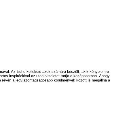
ormával. Az Echo
kollekció azok számára készült, akik kényelemre
s inspirációval az utcai viseletet tartja a középpontban.
Ahogy
sa révén a legviszontagságosabb körülmények között is megállha a