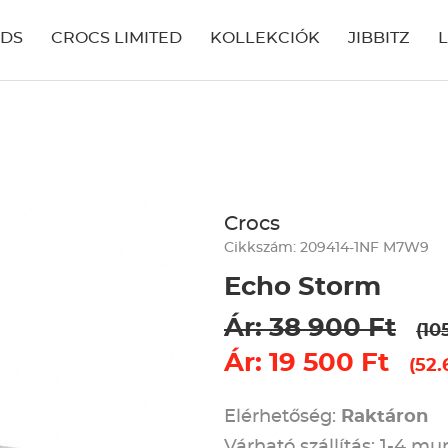
IDS
CROCS LIMITED
KOLLEKCIÓK
JIBBITZ
Crocs
Cikkszám: 209414-1NF M7W9
Echo Storm
Ár: 38 900 Ft
(10
Ár: 19 500 Ft
(52.
Elérhetőség:
Raktáron
Várható szállítás: 1-4 m