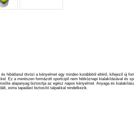
 és hibátlanul ötvözi a kényelmet egy minden korábbitól eltérő, kifejező új f
. Ez a merészen formázott sportcipő nem hétköznapi kialakításával és sporto
roslite alapanyag biztosítja az egész napos kényelmet. Anyaga és kialakítá
ált, extra tapadást biztosító talpakkal rendelkezik.