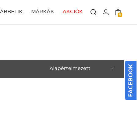
LÁBBELIK
MÁRKÁK
AKCIÓK
0
FACEBOOK
Alapértelmezett
Alapértelmezett
Legújabbak
ABC szerint növekvő
ABC szerint csökkenő
Ár szerint növekvő
Ár szerint csökkenő