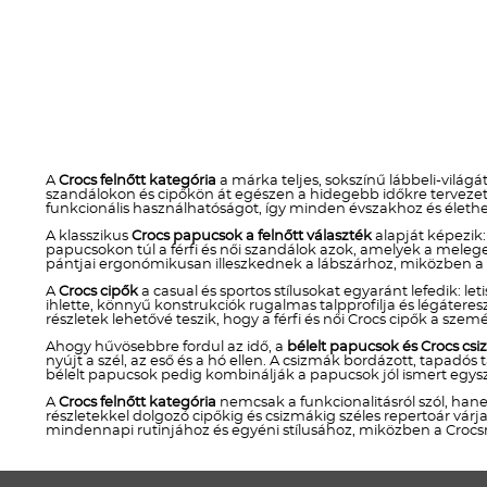
A
Crocs felnőtt kategória
a márka teljes, sokszínű lábbeli-világá
szandálokon és cipőkön át egészen a hidegebb időkre tervezett
funkcionális használhatóságot, így minden évszakhoz és élethel
A klasszikus
Crocs papucsok a felnőtt választék
alapját képezik:
papucsokon túl a férfi és női szandálok azok, amelyek a melege
pántjai ergonómikusan illeszkednek a lábszárhoz, miközben a 
A
Crocs cipők
a casual és sportos stílusokat egyaránt lefedik: l
ihlette, könnyű konstrukciók rugalmas talpprofilja és légátere
részletek lehetővé teszik, hogy a férfi és női Crocs cipők a szem
Ahogy hűvösebbre fordul az idő, a
bélelt papucsok és Crocs cs
nyújt a szél, az eső és a hó ellen. A csizmák bordázott, tapadós
bélelt papucsok pedig kombinálják a papucsok jól ismert egysz
A
Crocs felnőtt kategória
nemcsak a funkcionalitásról szól, hanem
részletekkel dolgozó cipőkig és csizmákig széles repertoár várja 
mindennapi rutinjához és egyéni stílusához, miközben a Croc