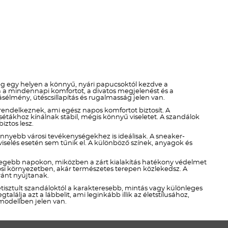
Téli termékek előre ár
szerint növekvő
Téli új termékek előre
Nyári termékek előre ár
szerint növekvő
ó meg egy helyen a könnyű, nyári papucsoktól kezdve a
a a mindennapi komfortot, a divatos megjelenést és a
Nyári új termékek előre
sélmény, ütéscsillapítás és rugalmasság jelen van.
l rendelkeznek, ami egész napos komfortot biztosít. A
sétákhoz kínálnak stabil, mégis könnyű viseletet. A szandálok
ztos lesz.
 könnyebb városi tevékenységekhez is ideálisak. A sneaker-
viselés esetén sem tűnik el. A különböző színek, anyagok és
hidegebb napokon, miközben a zárt kialakítás hatékony védelmet
városi környezetben, akár természetes terepen közlekedsz. A
ránt nyújtanak.
letisztult szandáloktól a karakteresebb, mintás vagy különleges
alálja azt a lábbelit, ami leginkább illik az életstílusához,
modellben jelen van.