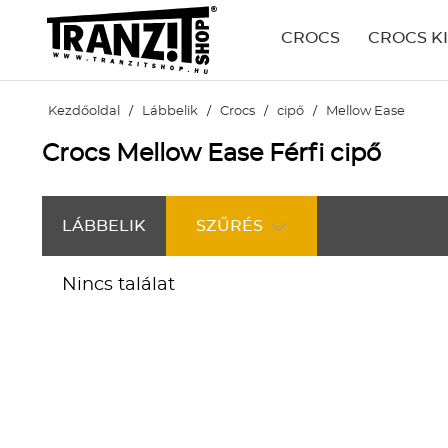
CROCS
CROCS K
Kezdőoldal
/
Lábbelik
/
Crocs
/
cipő
/
Mellow Ease
Crocs Mellow Ease Férfi cipő
LÁBBELIK
SZŰRÉS
Nincs találat