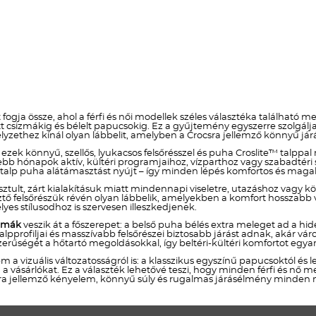
t fogja össze, ahol a férfi és női modellek széles választéka találhat
 csizmákig és bélelt papucsokig. Ez a gyűjtemény egyszerre szolgálj
yzethez kínál olyan lábbelit, amelyben a Crocsra jellemző könnyű járá
 ezek könnyű, szellős, lyukacsos felsőrésszel és puha Croslite™ talppa
bb hónapok aktív, kültéri programjaihoz, vízparthoz vagy szabadtéri 
talp puha alátámasztást nyújt – így minden lépés komfortos és magabi
etisztult, zárt kialakításuk miatt mindennapi viseletre, utazáshoz vagy
sztő felsőrészük révén olyan lábbelik, amelyekben a komfort hosszabb 
élyes stílusodhoz is szervesen illeszkedjenek.
izmák
veszik át a főszerepet: a belső puha bélés extra meleget ad a 
 talpprofiljai és masszívabb felsőrészei biztosabb járást adnak, akár 
erűségét a hőtartó megoldásokkal, így beltéri-kültéri komfortot egya
 a vizuális változatosságról is: a klasszikus egyszínű papucsoktól és 
a vásárlókat. Ez a választék lehetővé teszi, hogy minden férfi és nő megt
sra jellemző kényelem, könnyű súly és rugalmas járásélmény minden 