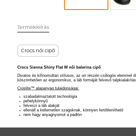
Termékleírás
Crocs női cipő
Crocs Sienna Shiny Flat W női balerina cipő
Divatos és kifinomultan stílusos, az orr részén csillogós elemmel d
köszönhetően az ergonomikus, a láb formáját felvevő talpkialakítá
Croslite™ alapanyag tulajdonságai:
szabadalmaztatott technológia
pehelykönnyű
felveszi a láb alakját
ellenáll a kellemetlen szagoknak, könnyen fertőtleníthető
nem hagy anyagnyomot a padlón