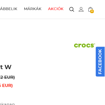
LÁBBELIK
MÁRKÁK
AKCIÓK
0
FACEBOOK
at W
12 EUR)
5 EUR)
unkanap