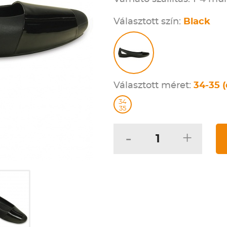
Választott szín:
Black
Választott méret:
34-35 (
34
35
-
+