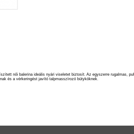
íszített női balerina ideális nyári viseletet biztosít. Az egyszerre rugalmas,
snak és a vérkeringést javító talpmasszírozó bütyköknek.