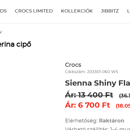
IDS
CROCS LIMITED
KOLLEKCIÓK
JIBBITZ
W
rina cipő
Crocs
Cikkszám: 203301-060 W5
Sienna Shiny Fl
Ár: 13 400 Ft
(36.
Ár: 6 700 Ft
(18.0
Elérhetőség:
Raktáron
Várható szállítás: 1-4 m