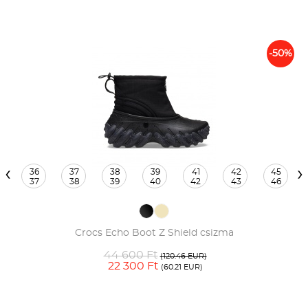
-50%
‹
›
36
37
38
39
41
42
45
37
38
39
40
42
43
46
Crocs Echo Boot Z Shield csizma
44 600 Ft
(120.46 EUR)
22 300 Ft
(60.21 EUR)