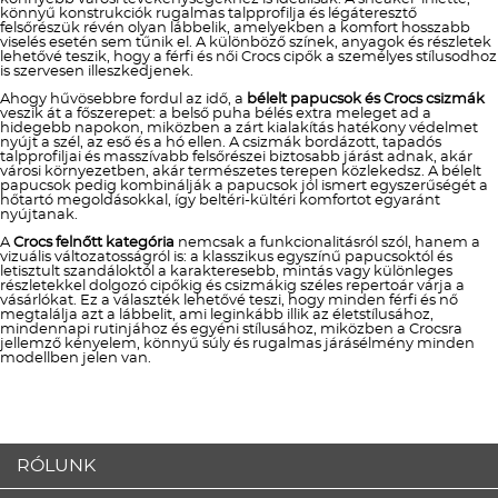
könnyű konstrukciók rugalmas talpprofilja és légáteresztő
felsőrészük révén olyan lábbelik, amelyekben a komfort hosszabb
viselés esetén sem tűnik el. A különböző színek, anyagok és részletek
lehetővé teszik, hogy a férfi és női Crocs cipők a személyes stílusodhoz
is szervesen illeszkedjenek.
Ahogy hűvösebbre fordul az idő, a
bélelt papucsok és Crocs csizmák
veszik át a főszerepet: a belső puha bélés extra meleget ad a
hidegebb napokon, miközben a zárt kialakítás hatékony védelmet
nyújt a szél, az eső és a hó ellen. A csizmák bordázott, tapadós
talpprofiljai és masszívabb felsőrészei biztosabb járást adnak, akár
városi környezetben, akár természetes terepen közlekedsz. A bélelt
papucsok pedig kombinálják a papucsok jól ismert egyszerűségét a
hőtartó megoldásokkal, így beltéri-kültéri komfortot egyaránt
nyújtanak.
A
Crocs felnőtt kategória
nemcsak a funkcionalitásról szól, hanem a
vizuális változatosságról is: a klasszikus egyszínű papucsoktól és
letisztult szandáloktól a karakteresebb, mintás vagy különleges
részletekkel dolgozó cipőkig és csizmákig széles repertoár várja a
vásárlókat. Ez a választék lehetővé teszi, hogy minden férfi és nő
megtalálja azt a lábbelit, ami leginkább illik az életstílusához,
mindennapi rutinjához és egyéni stílusához, miközben a Crocsra
jellemző kényelem, könnyű súly és rugalmas járásélmény minden
modellben jelen van.
RÓLUNK