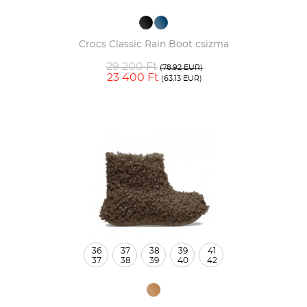
Crocs Classic Rain Boot csizma
29 200 Ft
(78.92 EUR)
23 400 Ft
(63.13 EUR)
36
37
38
39
41
37
38
39
40
42