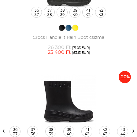
36
37
38
39
41
42
37
38
39
40
42
43
Crocs Handle It Rain Boot csizma
26 300 Ft
(71.03 EUR)
23 400 Ft
(63.13 EUR)
-20%
‹
›
36
37
38
39
41
42
43
37
38
39
40
42
43
44