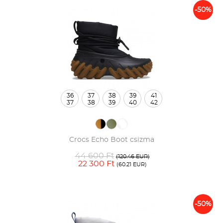
-50%
36
37
38
39
41
37
38
39
40
42
Crocs Echo Boot csizma
44 600 Ft
(120.46 EUR)
22 300 Ft
(60.21 EUR)
-50%