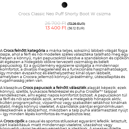
Crocs Classic Neo Puff Shorty Boot W csizma
26 700 Ft
(72.26 EUR)
13 400 Ft
(36.12 EUR)
A
Crocs felnőtt kategória
a márka teljes, sokszínű lábbeli-világát fogja
össze, ahol a férfi és női modellek széles választéka található meg egy
helyen a könnyű, nyári papucsoktól kezdve a szandálokon és cipőkön
át egészen a hidegebb időkre tervezett csizmákig és bélelt
papucsokig. Ez a gyűjtemény egyszerre szolgálja a mindennapi
komfortot, a divatos megjelenést és a funkcionális használhatóságot,
így minden évszakhoz és élethelyzethez kínál olyan lábbelit,
amelyben a Crocsra jellemző könnyű járásélmény, ütéscsillapítás és
rugalmasság jelen van.
A klasszikus
Crocs papucsok a felnőtt választék
alapját képezik: ezek
könnyű, szellős, lyukacsos felsőrésszel és puha Croslite™ talppal
rendelkeznek, ami egész napos komfortot biztosít. A papucsokon túl
a férfi és női szandálok azok, amelyek a melegebb hónapok aktív,
kültéri programjaihoz, vízparthoz vagy szabadtéri sétákhoz kínálnak
stabil, mégis könnyű viseletet. A szandálok pántjai ergonómikusan
illeszkednek a lábszárhoz, miközben a talp puha alátámasztást nyújt
– így minden lépés komfortos és magabiztos lesz.
A
Crocs cipők
a casual és sportos stílusokat egyaránt lefedik: letisztult,
zárt kialakításuk miatt mindennapi viseletre, utazáshoz vagy
könnyebb városi tevékenységekhez is ideálisak. A sneaker-ihlette,