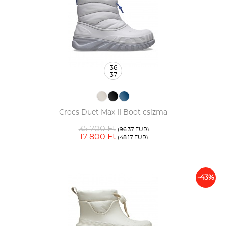
36
37
Crocs Duet Max II Boot csizma
35 700 Ft
(96.37 EUR)
17 800 Ft
(48.17 EUR)
-43%