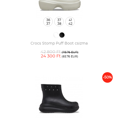
36
37
41
37
38
42
Crocs Stomp Puff Boot csizma
42 800 Ft
(115.76 EUR)
24 300 Ft
(65.76 EUR)
-50%