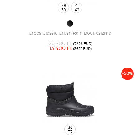
38
41
39
42
Crocs Classic Crush Rain Boot csizma
26 700 Ft
(72.26 EUR)
13 400 Ft
(36.12 EUR)
-50%
36
37