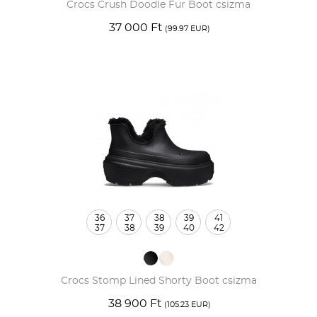
Crocs Crush Doodle Fur Boot csizma
37 000 Ft
(99.97 EUR)
36
37
38
39
41
37
38
39
40
42
Crocs Stomp Lined Shorty Boot csizma
38 900 Ft
(105.23 EUR)