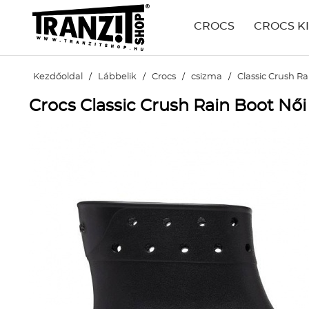
CROCS
CROCS K
Kezdőoldal
/
Lábbelik
/
Crocs
/
csizma
/
Classic Crush Ra
Crocs Classic Crush Rain Boot Női