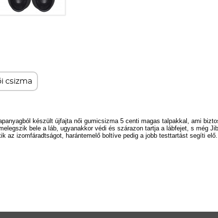
i csizma
lapanyagból készült újfajta női gumicsizma 5 centi magas talpakkal, ami biz
melegszik bele a láb, ugyanakkor védi és szárazon tartja a lábfejet, s még Ji
 az izomfáradtságot, harántemelő boltíve pedig a jobb testtartást segíti elő.