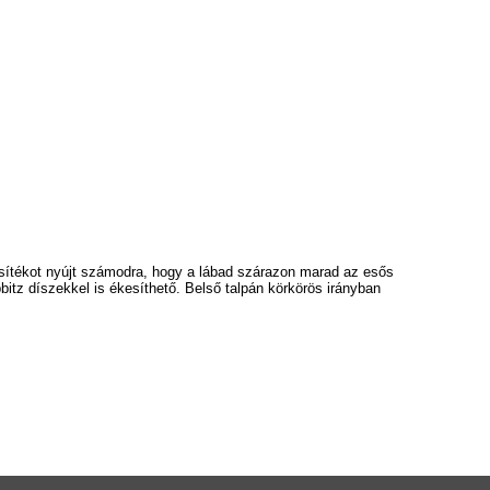
tosítékot nyújt számodra, hogy a lábad szárazon marad az esős
bbitz díszekkel is ékesíthető.
Belső talpán körkörös irányban