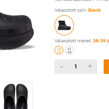
Választott szín:
Black
Választott méret:
38-39 (
38
41
39
42
-
+