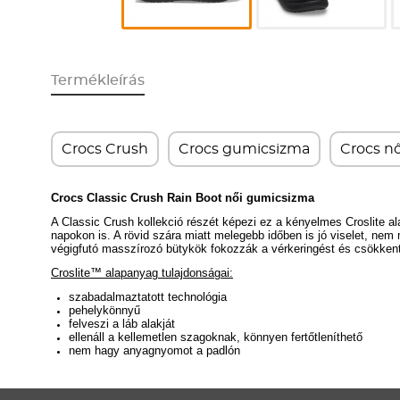
Termékleírás
Crocs Crush
Crocs gumicsizma
Crocs nő
Crocs Classic Crush Rain Boot női gumicsizma
A Classic Crush kollekció részét képezi ez a kényelmes Croslite a
napokon is. A rövid szára miatt melegebb időben is jó viselet, nem 
végigfutó masszírozó bütykök fokozzák a vérkeringést és csökkentik
Croslite™ alapanyag tulajdonságai:
szabadalmaztatott technológia
pehelykönnyű
felveszi a láb alakját
ellenáll a kellemetlen szagoknak, könnyen fertőtleníthető
nem hagy anyagnyomot a padlón