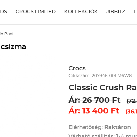
IDS
CROCS LIMITED
KOLLEKCIÓK
JIBBITZ
in Boot
 csizma
Crocs
Cikkszám: 207946-001 M6W8
Classic Crush Ra
Ár: 26 700 Ft
(72
Ár: 13 400 Ft
(36.
Elérhetőség:
Raktáron
Várható szállítás: 1-4 m