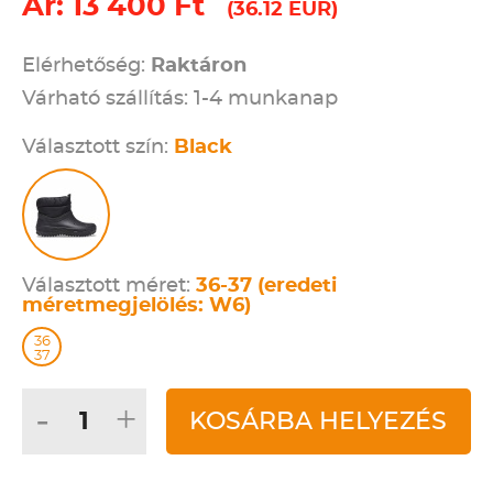
Ár: 13 400 Ft
(36.12 EUR)
Elérhetőség:
Raktáron
Várható szállítás: 1-4 munkanap
Választott szín:
Black
Választott méret:
36-37 (eredeti
méretmegjelölés: W6)
36
37
-
+
KOSÁRBA HELYEZÉS