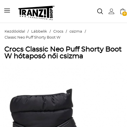
0
Kezdőoldal
/
Lábbelik
/
Crocs
/
csizma
/
Classic Neo Puff Shorty Boot W
Crocs Classic Neo Puff Shorty Boot
W hótaposó női csizma