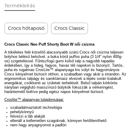
Termékleírás
Crocs hótaposó
Crocs Classic
Crocs Classic Neo Puff Shorty Boot W női csizma
A tökéletes felé közelítő alacsonyabb szárú Crocs női csizma teljesen
bolyhos bélésű belsővel, a boka körül puffos puha (
3 1/4" nylon 400g-
os)
szigeteléssel.
Fűrészfogú gumi külső talp a nagyobb tapadás
érdekében, így
a hideg, fagyos, havas téli napokon is bizonyít.
Tartós,
puha és rugalmas CrosLite™ alapanyaga kis súlyt és hagyományos
Crocs kényelmet biztosít otthon, a szabadban vagy akár a strandon. Az
ergonomikus talpágy és saroktámasz elvezeti a lépés során kialakult
energiákat, csökkenti az ízületek terhelését. Belső talpán körkörös
irányban végigfutó masszírozó bütykök fokozzák a vérkeringést,
harántemelő boltíve pedig egész napos kényelmet biztosít.
Croslite™ alapanyag tulajdonságai:
szabadalmaztatott technológia
pehelykönnyű
felveszi a láb alakját
ellenáll a kellemetlen szagoknak, könnyen fertőtleníthető
nem hagy anyagnyomot a padlón