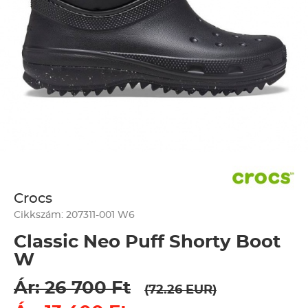
Crocs
Cikkszám: 207311-001 W6
Classic Neo Puff Shorty Boot
W
Ár: 26 700 Ft
(72.26 EUR)