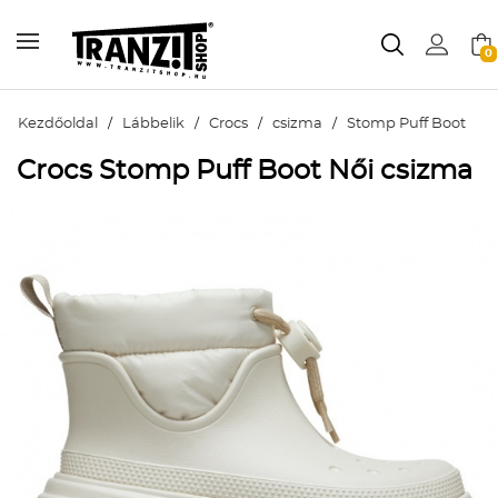
0
Kezdőoldal
/
Lábbelik
/
Crocs
/
csizma
/
Stomp Puff Boot
Crocs Stomp Puff Boot Női csizma