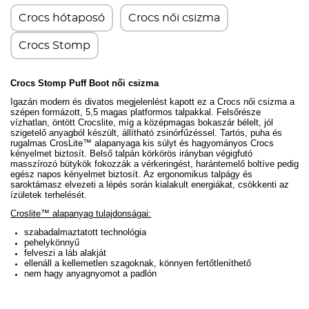
Crocs hótaposó
Crocs női csizma
Crocs Stomp
Crocs Stomp Puff Boot női csizma
Igazán modern és divatos megjelenlést kapott ez a Crocs női csizma a
szépen formázott, 5,5 magas platformos talpakkal. Felsőrésze
vízhatlan, öntött Crocslite, míg a középmagas bokaszár bélelt, jól
szigetelő anyagból készült, állítható zsinórfűzéssel.
Tartós, puha és
rugalmas CrosLite™ alapanyaga kis súlyt és hagyományos Crocs
kényelmet biztosít. Belső talpán körkörös irányban végigfutó
masszírozó bütykök fokozzák a vérkeringést, harántemelő boltíve pedig
egész napos kényelmet biztosít.
Az ergonomikus talpágy és
saroktámasz elvezeti a lépés során kialakult energiákat, csökkenti az
ízületek terhelését.
Croslite™ alapanyag tulajdonságai:
szabadalmaztatott technológia
pehelykönnyű
felveszi a láb alakját
ellenáll a kellemetlen szagoknak, könnyen fertőtleníthető
nem hagy anyagnyomot a padlón