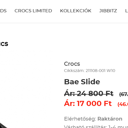
IDS
CROCS LIMITED
KOLLEKCIÓK
JIBBITZ
ucs
Crocs
Cikkszám: 211108-001 W10
Bae Slide
Ár: 24 800 Ft
(67
Ár: 17 000 Ft
(46
Elérhetőség:
Raktáron
Várható szállítás: 1-4 m