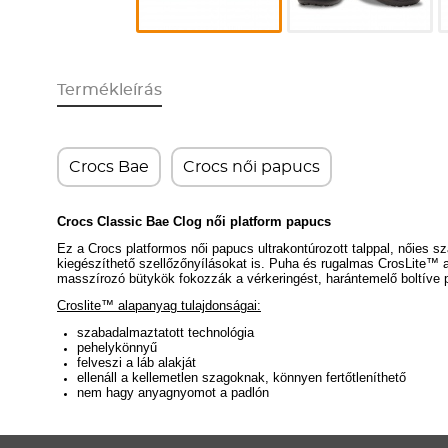
Termékleírás
Crocs Bae
Crocs női papucs
Crocs Classic Bae Clog női platform papucs
Ez a Crocs platformos női papucs ultrakontúrozott talppal, nőies s
kiegészíthető szellőzőnyílásokat is. Puha és rugalmas CrosLite
™ a
masszírozó bütykök fokozzák a vérkeringést, harántemelő boltíve 
Croslite™ alapanyag tulajdonságai:
szabadalmaztatott technológia
pehelykönnyű
felveszi a láb alakját
ellenáll a kellemetlen szagoknak, könnyen fertőtleníthető
nem hagy anyagnyomot a padlón