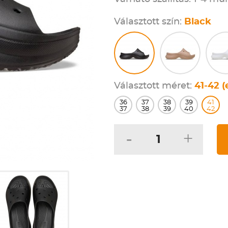
Választott szín:
Black
Választott méret:
41-42 (
36
37
38
39
41
37
38
39
40
42
-
+