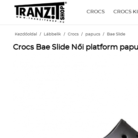
CROCS
CROCS K
Kezdőoldal
/
Lábbelik
/
Crocs
/
papucs
/
Bae Slide
Crocs Bae Slide Női platform pap