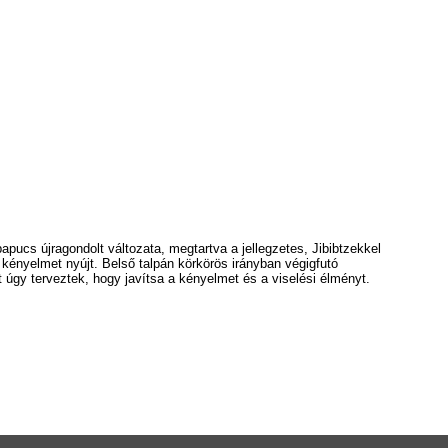
ucs újragondolt változata, megtartva a jellegzetes, Jibibtzekkel
 kényelmet nyújt
.
Belső talpán körkörös irányban végigfutó
 úgy terveztek, hogy javítsa a kényelmet és a viselési élményt.