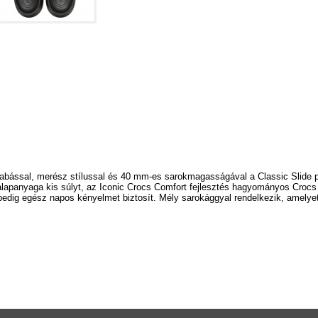
zabással, merész stílussal
és 40 mm-es sarokmagasságával a Classic Slide pap
lapanyaga
kis súlyt, az Iconic Crocs Comfort fejlesztés hagyományos Crocs
pedig egész napos kényelmet biztosít.
Mély sarokággyal rendelkezik, amelyet