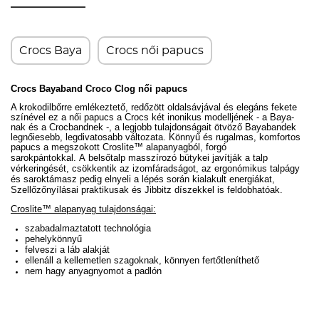
Crocs Baya
Crocs női papucs
Crocs Bayaband Croco Clog női papucs
A krokodilbőrre emlékeztető, redőzött oldalsávjával és elegáns fekete
színével ez a női papucs a Crocs két inonikus modelljének - a Baya-
nak és a Crocbandnek -, a legjobb tulajdonságait ötvöző Bayabandek
legnőiesebb, legdivatosabb változata. Könnyű és rugalmas, komfortos
papucs a megszokott Croslite
™ alapanyagból, forgó
sarokpántokkal.
A
belsőtalp masszírozó bütykei javítják a talp
vérkeringését, csökkentik az izomfáradságot, a
z ergonómikus talpágy
és saroktámasz pedig elnyeli a lépés során kialakult energiákat,
Szellőzőnyílásai praktikusak és Jibbitz díszekkel is feldobhatóak.
Croslite™ alapanyag tulajdonságai:
szabadalmaztatott technológia
pehelykönnyű
felveszi a láb alakját
ellenáll a kellemetlen szagoknak, könnyen fertőtleníthető
nem hagy anyagnyomot a padlón