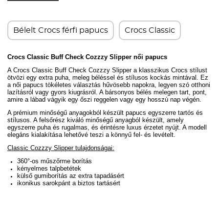
Bélelt Crocs férfi papucs
Crocs Classic
Crocs Classic Buff Check Cozzzy Slipper női papucs
A Crocs Classic Buff Check Cozzzy Slipper a klasszikus Crocs stílust
ötvözi egy extra puha, meleg béléssel és stílusos kockás mintával. Ez
a női papucs tökéletes választás hűvösebb napokra, legyen szó otthoni
lazításról vagy gyors kiugrásról. A bársonyos bélés melegen tart, pont,
amire a lábad vágyik egy őszi reggelen vagy egy hosszú nap végén.
A prémium minőségű anyagokból készült papucs egyszerre tartós és
stílusos. A felsőrész kiváló minőségű anyagból készült, amely
egyszerre puha és rugalmas, és érintésre luxus érzetet nyújt. A modell
elegáns kialakítása lehetővé teszi a könnyű fel- és levételt.
Classic Cozzzy Slipper tulajdonságai:
360
°-os műszőrme borítás
kényelmes talpbetétek
külső gumiborítás az extra tapadásért
ikonikus sarokpánt a biztos tartásért