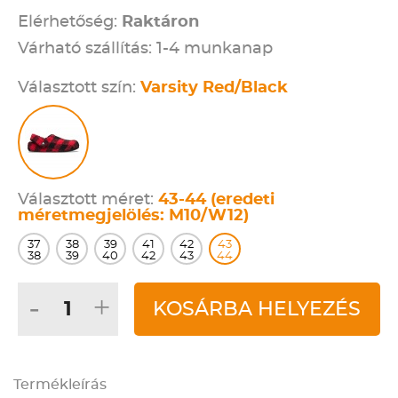
Elérhetőség:
Raktáron
Várható szállítás: 1-4 munkanap
Választott szín:
Varsity Red/Black
Választott méret:
43-44 (eredeti
méretmegjelölés: M10/W12)
37
38
39
41
42
43
38
39
40
42
43
44
-
+
KOSÁRBA HELYEZÉS
Termékleírás