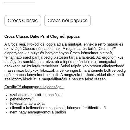
Crocs Classic
Crocs női papucs
Crocs Classic Duke Print Clog női papucs
A Crocs régi, krokodilos logója adja a mintáját, ennek a retro hatású és
színvilágú Classic női papucsnak. A rugalmas és tartós CrosLite™
alapanyaga kis súlyt és hagyományos Crocs kényelmet biztosít,
felhajtható sarokpántja pedig biztosan tartja a lábakat.
Az ergonomikus
talpágy és saroktámasz elvezeti a lépés során kialakult energiákat,
csökkenti az ízületek terhelését.
Belső talpán körkörösen elhelyezkedő
masszírozó bütykök fokozzák a vérkeringést, harántemelő boltíve pedig
egész napos kényelmet biztosít.
A megszokott, Jibbitzekkel díszíthető
szellőzőnyilások itt is megtalálhatóak a papucs felső részén.
Croslite™ alapanyag tulajdonságai:
szabadalmaztatott technológia
pehelykönnyű
felveszi a láb alakját
ellenáll a kellemetlen szagoknak, könnyen fertőtleníthető
nem hagy anyagnyomot a padlón