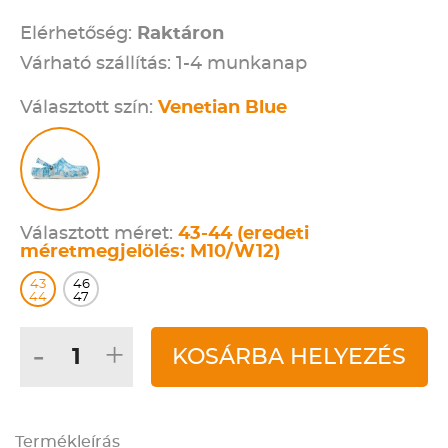
Elérhetőség:
Raktáron
Várható szállítás: 1-4 munkanap
Választott szín:
Venetian Blue
Választott méret:
43-44 (eredeti
méretmegjelölés: M10/W12)
43
46
44
47
-
+
KOSÁRBA HELYEZÉS
Termékleírás