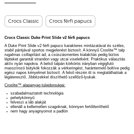
Crocs Classic
Crocs férfi papucs
Crocs Classic Duke Print Slide v2 férfi papucs
A Duke Print Slide v2 férfi papucs karakteres mintázatával és széles,
stabil pántjával sportos megjelenést biztosít. A könnyű Croslite™ talp
rugalmas csillapítást ad, a csúszásmentes kialakítás pedig biztos
lépteket garantál strandon vagy utcai viseletként. Praktikus választás
aktív nyári napokra.
A belső talpán körkörös irányban végigfutó
masszírozó bütykök fokozzák a vérkeringést, harántemelő boltíve pedig
egész napos kényelmet biztosít.
A felső részén itt is megtalálhatóak a
légáteresztő, Jibbitzekkel díszíthető szellőző-lyukak.
Croslite™ alapanyag tulajdonságai:
szabadalmaztatott technológia
pehelykönnyű
felveszi a láb alakját
ellenáll a kellemetlen szagoknak, könnyen fertőtleníthető
nem hagy anyagnyomot a padlón