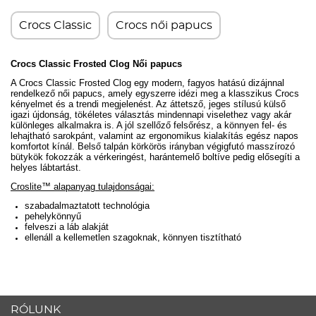
Crocs Classic
Crocs női papucs
Crocs Classic Frosted Clog Női papucs
A Crocs Classic Frosted Clog egy modern, fagyos hatású dizájnnal
rendelkező női papucs, amely egyszerre idézi meg a klasszikus Crocs
kényelmet és a trendi megjelenést. Az áttetsző, jeges stílusú külső
igazi újdonság, tökéletes választás mindennapi viselethez vagy akár
különleges alkalmakra is. A jól szellőző felsőrész, a könnyen fel- és
lehajtható sarokpánt, valamint az ergonomikus kialakítás egész napos
komfortot kínál.
Belső talpán körkörös irányban végigfutó masszírozó
bütykök fokozzák a vérkeringést, harántemelő boltíve pedig elősegíti a
helyes lábtartást.
Croslite™ alapanyag tulajdonságai:
szabadalmaztatott technológia
pehelykönnyű
felveszi a láb alakját
ellenáll a kellemetlen szagoknak, könnyen tisztítható
RÓLUNK