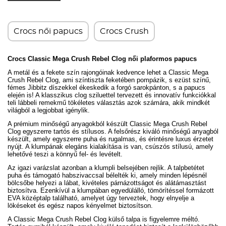
Crocs női papucs
Crocs Crush
Crocs Classic Mega Crush Rebel Clog női plaformos papucs
A metál és a fekete szín rajongóinak kedvence lehet a Classic Mega
Crush Rebel Clog, ami színtiszta feketében pompázik, s ezüst színű,
fémes Jibbitz díszekkel ékeskedik a forgó sarokpánton, s a papucs
elején is! A klasszikus clog sziluettel tervezett és innovatív funkciókkal
teli lábbeli remekmű tökéletes választás azok számára, akik mindkét
világból a legjobbat igénylik.
A prémium minőségű anyagokból készült Classic Mega Crush Rebel
Clog egyszerre tartós és stílusos. A felsőrész kiváló minőségű anyagból
készült, amely egyszerre puha és rugalmas, és érintésre luxus érzetet
nyújt. A klumpának elegáns kialakítása is van, csúszós stílusú, amely
lehetővé teszi a könnyű fel- és levételt.
Az igazi varázslat azonban a klumpli belsejében rejlik. A talpbetétet
puha és támogató habszivaccsal bélelték ki, amely minden lépésnél
bölcsőbe helyezi a lábat, kivételes párnázottságot és alátámasztást
biztosítva. Ezenkívül a klumpában egyedülálló, tömörítéssel formázott
EVA középtalp található, amelyet úgy terveztek, hogy elnyelje a
lökéseket és egész napos kényelmet biztosítson.
A Classic Mega Crush
Rebel
Clog külső talpa is figyelemre méltó.