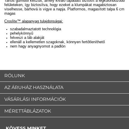
Tartós gumiból készült, amely kiváló tapadást biztosít a legkülönbözőbb
felületeken, így biztosítva, hogy ezeket a klumpákat magabiztosan
viselhesse, bárhová is vigye a napja. Platformos, magasított talpa 6 cm
magas
Croslite™ alapanyag tulajdonságai:
szabadalmaztatott technológia
pehelykönnyű
felveszi a láb alakját
ellenáll a kellemetlen szagoknak, könnyen fertőtleníthető
nem hagy anyagnyomot a padlón
RÓLUNK
AZ ÁRUHÁZ HASZNÁLATA
VÁSÁRLÁSI INFORMÁCIÓK
MÉRETTÁBLÁZATOK
KÖVESS MINKET