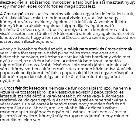
illeszkednek a lábszárhoz, miközben a talp puha alátámasztást nyújt
– így minden lépés komfortos és magabiztos lesz.
A
Crocs cipők
a casual és sportos stílusokat egyaránt lefedik: letisztult,
zárt kialakításuk miatt mindennapi viseletre, utazáshoz vagy
könnyebb városi tevékenységekhez is ideálisak. A sneaker-ihlette,
könnyű konstrukciók rugalmas talpprofilja és légáteresztő
felsőrészük révén olyan lábbelik, amelyekben a komfort hosszabb
viselés esetén sem tűnik el. A különböző színek, anyagok és részletek
lehetővé teszik, hogy a férfi és női Crocs cipők a személyes stílusodhoz
is szervesen illeszkedjenek.
Ahogy hűvösebbre fordul az idő, a
bélelt papucsok és Crocs csizmák
veszik át a főszerepet: a belső puha bélés extra meleget ad a
hidegebb napokon, miközben a zárt kialakítás hatékony védelmet
nyújt a szél, az eső és a hó ellen. A csizmák bordázott, tapadós
talpprofiljai és masszívabb felsőrészei biztosabb járást adnak, akár
városi környezetben, akár természetes terepen közlekedsz. A bélelt
papucsok pedig kombinálják a papucsok jól ismert egyszerűségét a
hőtartó megoldásokkal, így beltéri-kültéri komfortot egyaránt
nyújtanak.
A
Crocs felnőtt kategória
nemcsak a funkcionalitásról szól, hanem a
vizuális változatosságról is: a klasszikus egyszínű papucsoktól és
letisztult szandáloktól a karakteresebb, mintás vagy különleges
részletekkel dolgozó cipőkig és csizmákig széles repertoár várja a
vásárlókat. Ez a választék lehetővé teszi, hogy minden férfi és nő
megtalálja azt a lábbelit, ami leginkább illik az életstílusához,
mindennapi rutinjához és egyéni stílusához, miközben a Crocsra
jellemző kényelem, könnyű súly és rugalmas járásélmény minden
modellben jelen van.