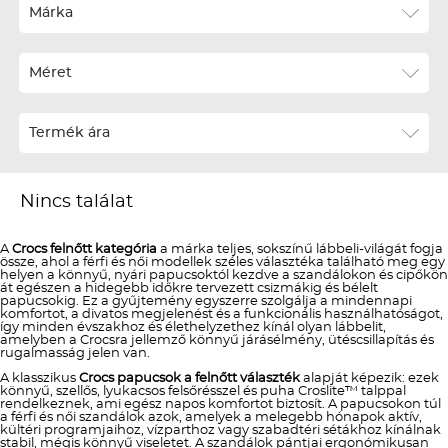
Ár szerint növekvő
Márka
Ár szerint csökkenő
Méret
Téli termékek előre ár szerint növekvő
Téli új termékek előre
Termék ára
Nyári termékek előre ár szerint növekvő
Nyári új termékek előre
Nincs találat
A
Crocs felnőtt kategória
a márka teljes, sokszínű lábbeli-világát fogja
össze, ahol a férfi és női modellek széles választéka található meg egy
helyen a könnyű, nyári papucsoktól kezdve a szandálokon és cipőkön
át egészen a hidegebb időkre tervezett csizmákig és bélelt
papucsokig. Ez a gyűjtemény egyszerre szolgálja a mindennapi
komfortot, a divatos megjelenést és a funkcionális használhatóságot,
így minden évszakhoz és élethelyzethez kínál olyan lábbelit,
amelyben a Crocsra jellemző könnyű járásélmény, ütéscsillapítás és
rugalmasság jelen van.
A klasszikus
Crocs papucsok a felnőtt választék
alapját képezik: ezek
könnyű, szellős, lyukacsos felsőrésszel és puha Croslite™ talppal
rendelkeznek, ami egész napos komfortot biztosít. A papucsokon túl
a férfi és női szandálok azok, amelyek a melegebb hónapok aktív,
kültéri programjaihoz, vízparthoz vagy szabadtéri sétákhoz kínálnak
stabil, mégis könnyű viseletet. A szandálok pántjai ergonómikusan