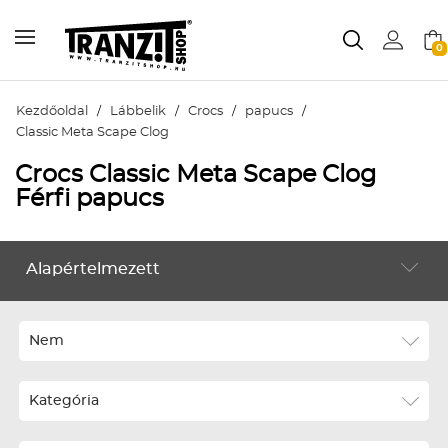
0
Kezdőoldal
/
Lábbelik
/
Crocs
/
papucs
/
Classic Meta Scape Clog
Crocs Classic Meta Scape Clog
Férfi papucs
Alapértelmezett
LÁBBELIK
Alapértelmezett
Legújabbak
Nem
ABC szerint növekvő
Kategória
ABC szerint csökkenő