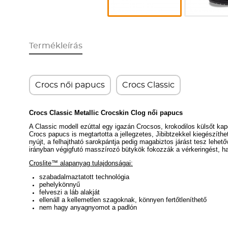
Termékleírás
Crocs női papucs
Crocs Classic
Crocs Classic Metallic Crocskin Clog női papucs
A Classic modell ezúttal egy igazán Crocsos, krokodilos külsőt kap
Crocs papucs is megtartotta a jellegzetes, Jibibtzekkel kiegészíth
nyújt, a f
elhajtható sarokpántja pedig magabiztos járást tesz lehető
irányban végigfutó masszírozó bütykök fokozzák a vérkeringést, ha
Croslite™ alapanyag tulajdonságai:
szabadalmaztatott technológia
pehelykönnyű
felveszi a láb alakját
ellenáll a kellemetlen szagoknak, könnyen fertőtleníthető
nem hagy anyagnyomot a padlón