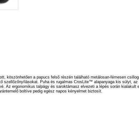
ott, köszönhetően a papucs felső részén található metálosan-fémesen csillogó
ető szellőzőnyílásokat. Puha és rugalmas CrosLite
™ alapanyaga
kis súlyt, a
vé.
Az ergonomikus talpágy és saroktámasz elvezeti a lépés során kialakult e
rántemelő boltíve pedig egész napos kényelmet biztosít.