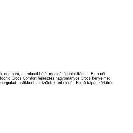
, domború, a krokodil bőrét megidéző kialakítással. Ez a női
z Iconic Crocs Comfort fejlesztés hagyományos Crocs kényelmet
nergiákat, csökkenti az ízületek terhelését.
Belső talpán körkörös