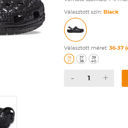
Választott szín:
Black
Választott méret:
36-37 (
36
37
39
37
38
40
-
+