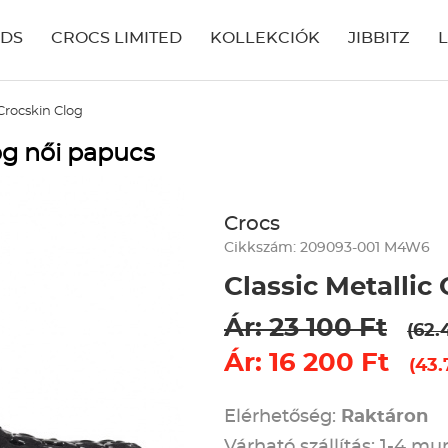
IDS
CROCS LIMITED
KOLLEKCIÓK
JIBBITZ
 Crocskin Clog
og női papucs
Crocs
Cikkszám: 209093-001 M4W6
Classic Metallic
Ár: 23 100 Ft
(62.
Ár: 16 200 Ft
(43.
Elérhetőség:
Raktáron
Várható szállítás: 1-4 m