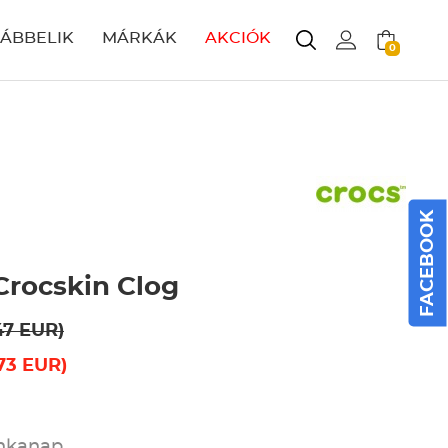
LÁBBELIK
MÁRKÁK
AKCIÓK
0
FACEBOOK
 Crocskin Clog
47 EUR)
73 EUR)
unkanap