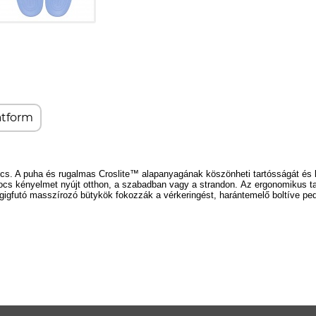
atform
ucs. A puha és rugalmas Croslite
™
alapanyagának köszönheti tartósságát és k
s kényelmet nyújt otthon, a szabadban vagy a strandon.
Az ergonomikus tal
égigfutó masszírozó bütykök fokozzák a vérkeringést, harántemelő boltíve pe