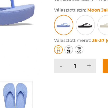
Választott szín:
Moon Jel
Választott méret:
36-37 (
36
37
39
37
38
40
-
+