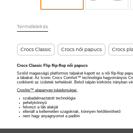
Termékleírás
Crocs Classic
Crocs női papucs
Crocs pl
Crocs Classic Flip flip-flop női papucs
Szolíd magasságú platformos talpakat kapott ez a női flip-flop pap
a lábakat. A
z Iconic Crocs Comfort
™ technológia
hagyományos Croc
csökkenti az ízületek terhelését.
Belső talpán körkörös irányban v
Croslite™ alapanyag tulajdonságai:
szabadalmaztatott technológia
pehelykönnyű
felveszi a láb alakját
ellenáll a kellemetlen szagoknak, könnyen fertőtleníthető
nem hagy anyagnyomot a padlón