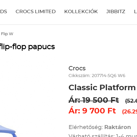
IDS
CROCS LIMITED
KOLLEKCIÓK
JIBBITZ
 Flip W
flip-flop papucs
Crocs
Cikkszám: 207714-5Q6 W6
Classic Platform
Ár: 19 500 Ft
(52.
Ár: 9 700 Ft
(26.2
Elérhetőség:
Raktáron
Várható szállítás: 1-4 m