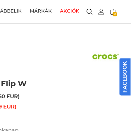
LÁBBELIK
MÁRKÁK
AKCIÓK
0
FACEBOOK
 Flip W
60 EUR)
9 EUR)
unkanap