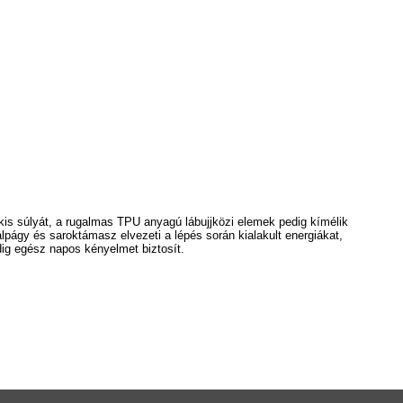
is súlyát, a rugalmas TPU anyagú lábujjközi elemek pedig kímélik
págy és saroktámasz elvezeti a lépés során kialakult energiákat,
dig egész napos kényelmet biztosít.