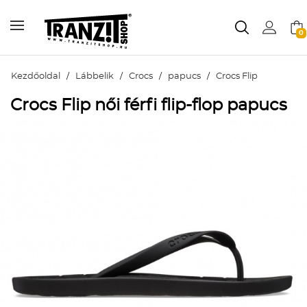
0
Kezdőoldal
/
Lábbelik
/
Crocs
/
papucs
/
Crocs Flip
Crocs Flip női férfi flip-flop papucs