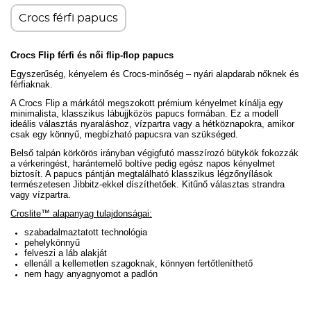
Crocs férfi papucs
Crocs Flip férfi és női flip-flop papucs
Egyszerűség, kényelem és Crocs-minőség – nyári alapdarab nőknek és
férfiaknak.
A Crocs Flip a márkától megszokott prémium kényelmet kínálja egy
minimalista, klasszikus lábujjközös papucs formában. Ez a modell
ideális választás nyaraláshoz, vízpartra vagy a hétköznapokra, amikor
csak egy könnyű, megbízható papucsra van szükséged.
Belső talpán körkörös irányban végigfutó masszírozó bütykök fokozzák
a vérkeringést, harántemelő boltíve pedig egész napos kényelmet
biztosít. A papucs pántján megtalálható klasszikus légzőnyílások
természetesen Jibbitz-ekkel díszíthetőek.
Kitűnő választas strandra
vagy vízpartra.
Croslite™ alapanyag tulajdonságai:
szabadalmaztatott technológia
pehelykönnyű
felveszi a láb alakját
ellenáll a kellemetlen szagoknak, könnyen fertőtleníthető
nem hagy anyagnyomot a padlón