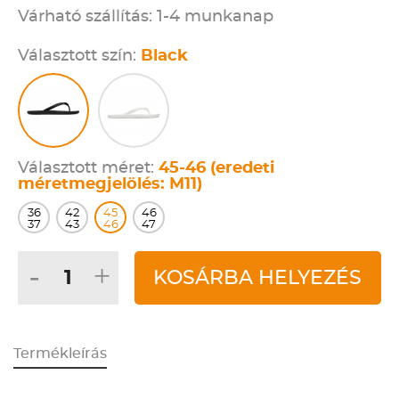
Várható szállítás: 1-4 munkanap
Választott szín:
Black
Választott méret:
45-46 (eredeti
méretmegjelölés: M11)
36
42
45
46
37
43
46
47
-
+
KOSÁRBA HELYEZÉS
Termékleírás