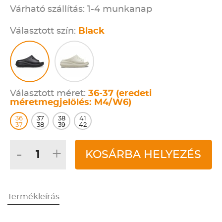
Várható szállítás: 1-4 munkanap
Választott szín:
Black
Választott méret:
36-37 (eredeti
méretmegjelölés: M4/W6)
36
37
38
41
37
38
39
42
-
+
KOSÁRBA HELYEZÉS
Termékleírás