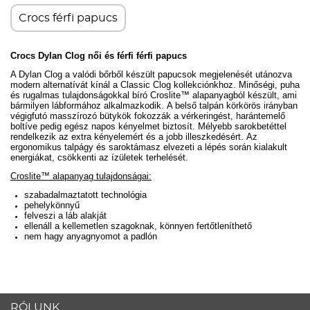
Crocs férfi papucs
Crocs Dylan Clog női és férfi férfi papucs
A Dylan Clog a valódi bőrből készült papucsok megjelenését utánozva
modern alternatívát kínál a Classic Clog kollekciónkhoz.
Minőségi, puha
és rugalmas tulajdonságokkal bíró
Croslite™ alapanyagból készült, ami
bármilyen lábformához alkalmazkodik.
A b
első talpán körkörös irányban
végigfutó masszírozó bütykök fokozzák a vérkeringést, harántemelő
boltíve pedig egész napos kényelmet biztosít.
Mélyebb sarokbetéttel
rendelkezik az extra kényelemért és a jobb illeszkedésért.
Az
ergonomikus talpágy és saroktámasz elvezeti a lépés során kialakult
energiákat, csökkenti az ízületek terhelését.
Croslite™ alapanyag tulajdonságai:
szabadalmaztatott technológia
pehelykönnyű
felveszi a láb alakját
ellenáll a kellemetlen szagoknak, könnyen fertőtleníthető
nem hagy anyagnyomot a padlón
RÓLUNK