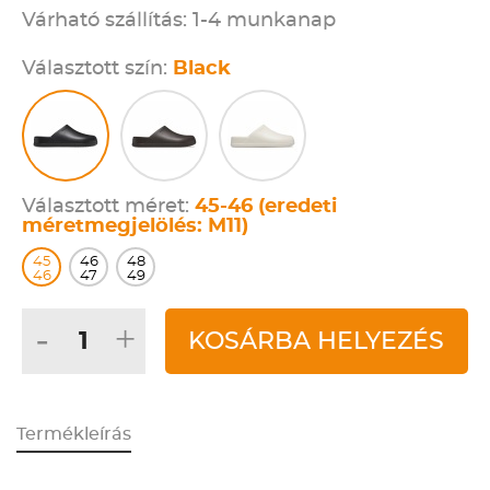
Várható szállítás: 1-4 munkanap
Választott szín:
Black
Választott méret:
45-46 (eredeti
méretmegjelölés: M11)
45
46
48
46
47
49
-
+
KOSÁRBA HELYEZÉS
Termékleírás