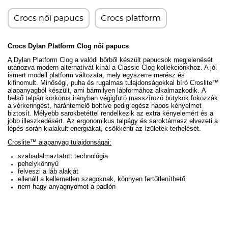
Crocs női papucs
Crocs platform
Crocs Dylan Platform Clog női papucs
A Dylan Platform Clog a valódi bőrből készült papucsok megjelenését
utánozva modern alternatívát kínál a Classic Clog kollekciónkhoz. A jól
ismert modell platform változata, mely egyszerre merész és
kifinomult.
Minőségi, puha és rugalmas tulajdonságokkal bíró
Croslite™
alapanyagból készült, ami bármilyen lábformához alkalmazkodik.
A
b
első talpán körkörös irányban végigfutó masszírozó bütykök fokozzák
a vérkeringést, harántemelő boltíve pedig egész napos kényelmet
biztosít.
Mélyebb sarokbetéttel rendelkezik az extra kényelemért és a
jobb illeszkedésért.
Az ergonomikus talpágy és saroktámasz elvezeti a
lépés során kialakult energiákat, csökkenti az ízületek terhelését.
Croslite™ alapanyag tulajdonságai:
szabadalmaztatott technológia
pehelykönnyű
felveszi a láb alakját
ellenáll a kellemetlen szagoknak, könnyen fertőtleníthető
nem hagy anyagnyomot a padlón