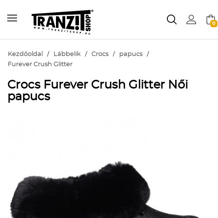
0
Kezdőoldal
/
Lábbelik
/
Crocs
/
papucs
/
Furever Crush Glitter
Crocs Furever Crush Glitter Női
papucs