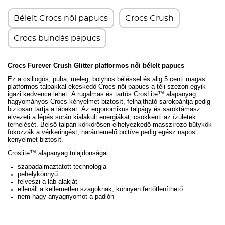
Bélelt Crocs női papucs
Crocs Crush
Crocs bundás papucs
Crocs Furever Crush Glitter platformos női bélelt papucs
Ez a csillogós, puha, meleg, bolyhos béléssel és alig 5 centi magas
platformos talpakkal ékeskedő Crocs női papucs a
téli szezon egyik
igazi kedvence lehet
.
A rugalmas és tartós CrosLite™ alapanyag
hagyományos Crocs kényelmet biztosít, felhajtható sarokpántja pedig
biztosan tartja a lábakat.
Az ergonomikus talpágy és saroktámasz
elvezeti a lépés során kialakult energiákat, csökkenti az ízületek
terhelését.
Belső talpán körkörösen elhelyezkedő masszírozó bütykök
fokozzák a vérkeringést, harántemelő boltíve pedig egész napos
kényelmet biztosít.
Croslite™ alapanyag tulajdonságai:
szabadalmaztatott technológia
pehelykönnyű
felveszi a láb alakját
ellenáll a kellemetlen szagoknak, könnyen fertőtleníthető
nem hagy anyagnyomot a padlón