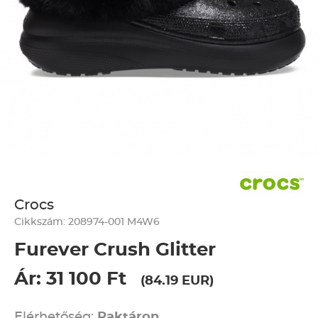
Crocs
Cikkszám: 208974-001 M4W6
Furever Crush Glitter
Ár: 31 100 Ft
(84.19 EUR)
Elérhetőség:
Raktáron