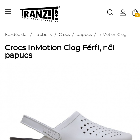
0
Kezdőoldal
/
Lábbelik
/
Crocs
/
papucs
/
InMotion Clog
Crocs InMotion Clog Férfi, női
papucs