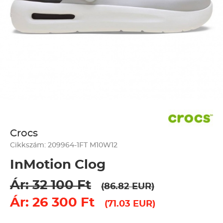
Crocs
Cikkszám: 209964-1FT M10W12
InMotion Clog
Ár: 32 100 Ft
(86.82 EUR)
Ár: 26 300 Ft
(71.03 EUR)