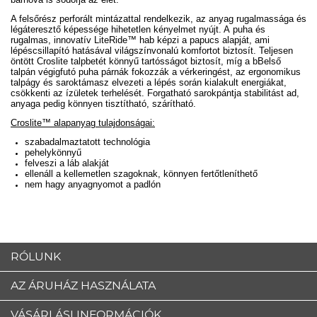
A felsőrész perforált mintázattal rendelkezik, az anyag rugalmassága és
légáteresztő képessége hihetetlen kényelmet nyújt. A
puha és
rugalmas, innovatív LiteRide
™
hab képzi a papucs alapját, ami
lépéscsillapító hatásával világszínvonalú komfortot biztosít
.
Teljesen
öntött Croslite talpbetét könnyű tartósságot biztosít, míg a b
Belső
talpán végigfutó puha párnák fokozzák a vérkeringést, az ergonomikus
talpágy és saroktámasz elvezeti a lépés során kialakult energiákat,
csökkenti az ízületek terhelését. Forgatható sarokpántja stabilitást ad,
anyaga pedig könnyen tisztítható, szárítható.
Croslite™ alapanyag tulajdonságai:
szabadalmaztatott technológia
pehelykönnyű
felveszi a láb alakját
ellenáll a kellemetlen szagoknak, könnyen fertőtleníthető
nem hagy anyagnyomot a padlón
RÓLUNK
AZ ÁRUHÁZ HASZNÁLATA
VÁSÁRLÁSI INFORMÁCIÓK