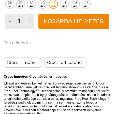
36
39
41
42
43
45
46
48
37
40
42
43
44
46
47
49
-
+
KOSÁRBA HELYEZÉS
Termékleírás
Crocs Inmotion
Crocs férfi papucs
Crocs Inmotion Clog női és férfi papucs
Élvezd a kivételes kényelmet és könnyedséget ezekben az új Crocs
papucsokban, amelyek ötvözik két leginnovatívabb
- a LiteRide™ és a
Free Feel Technology™ -
technológiát.
A prémium minőségű LiteRide™
habszivacs talpbetét ott nyújt támogatást és párnázást, ahol a lábadnak
a leginkább szüksége van rá, a puha, rugalmas Free Feel Technology™
felsőrész pedig olyan, mintha semmi sem lenne, szinte lebeg a
lábadon.
A prémium technológiáknak ezzel a sportos kialakítású
keverékével élvezheti a hétköznapi stílust és a fokozott kényelmet,
bárhová is sodorja az élet.