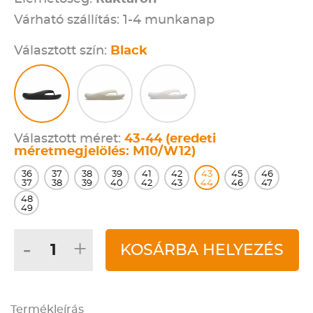
Várható szállítás: 1-4 munkanap
Választott szín:
Black
Választott méret:
43-44 (eredeti
méretmegjelölés: M10/W12)
36
37
38
39
41
42
43
45
46
37
38
39
40
42
43
44
46
47
48
49
-
+
KOSÁRBA HELYEZÉS
Termékleírás