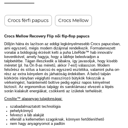
Crocs férfi papucs
Crocs Mellow
Crocs Mellow Recovery Flip női flip-flop papucs
Dőljön hátra és lazítson az eddigi legkényelmesebb Crocs papucsban,
ami egyszerű, mégis modern dizájnnal rendelkezik. Formatervezett
vonalai a boldogság érzését kelti a puha LiteRide™ hab innovatív
keverékével, amely hagyja, hogy a lábfeje beleolvadjon a
talpbetétbe. Tágan illeszkedik a lábakra, így javasoljuk, hogy kisebb
méretet (pl. ha Ön 8-as méretű, akkor 7-est) válasszon. Modern
felsőrész és stílus a karcsú és egyszerű esztétika, valamint puha orr-
rész az extra kényelem és járhatóság érdekében.
A b
első talpán
körkörös irányban végigfutó masszírozó bütykök fokozzák a
vérkeringést, harántemelő boltíve pedig egész napos kényelmet
biztosít.
Az ergonomikus talpágy és saroktámasz elvezeti a lépés
során kialakult energiákat, csökkenti az ízületek terhelését.
Croslite™ alapanyag tulajdonságai:
szabadalmaztatott technológia
pehelykönnyű
felveszi a láb alakját
ellenáll a kellemetlen szagoknak, könnyen fertőtleníthető
nem hagy anyagnyomot a padlón