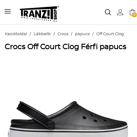
0
Kezdőoldal
/
Lábbelik
/
Crocs
/
papucs
/
Off Court Clog
Crocs Off Court Clog Férfi papucs