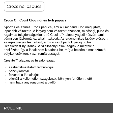
Crocs női papucs
Crocs Off Court Clog női és férfi papucs
Sportos és színes Crocs papucs, ami a Crocband Clog megújított,
laposabb változata. A lényeg nem változott azonban, minőségi, puha és
rugalmas tulajdonságokkal bíró
Croslite™ alapanyagból készült, ami
bármilyen lábformához alkalmazkodik. Az ergonomikus lábágy elősegíti
az egészséges testtartást, a forgó sarokpántok pedig biztos
illeszkedést nyújtanak. A szellőzőnyílások segítik a megfelelő
szellőzést, így a lábak nem izzadnak be,
míg a belsőtalp masszírozó
bütykei csökkentik az izomfáradságot.
Croslite™ alapanyag tulajdonságai:
szabadalmaztatott technológia
pehelykönnyű
felveszi a láb alakját
ellenáll a kellemetlen szagoknak, könnyen fertőtleníthető
nem hagy anyagnyomot a padlón
RÓLUNK