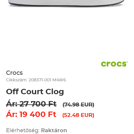
Crocs
Cikkszám: 208371-001 M4W6
Off Court Clog
Ár: 27 700 Ft
(74.98 EUR)
Ár: 19 400 Ft
(52.48 EUR)
Elérhetőség:
Raktáron