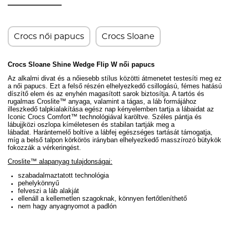
Crocs női papucs
Crocs Sloane
Crocs Sloane Shine Wedge Flip W női papucs
Az alkalmi divat és a nőiesebb stílus közötti átmenetet testesíti meg ez
a női papucs. Ezt a felső részén elhelyezkedő csillogású, fémes hatású
díszítő elem és az enyhén magasított sarok biztosítja. A tartós és
rugalmas Croslite™ anyaga, valamint a tágas, a láb formájához
illeszkedő talpkialakítása egész nap kényelemben tartja a lábaidat az
Iconic Crocs Comfort™ technológiával karöltve.
Széles pántja és
lábujjközi oszlopa kíméletesen és stabilan tartják meg a
lábadat.
Harántemelő boltíve a lábfej egészséges tartását támogatja,
míg a belső talpon körkörös irányban elhelyezkedő masszírozó bütykök
fokozzák a vérkeringést.
Croslite™ alapanyag tulajdonságai:
szabadalmaztatott technológia
pehelykönnyű
felveszi a láb alakját
ellenáll a kellemetlen szagoknak, könnyen fertőtleníthető
nem hagy anyagnyomot a padlón