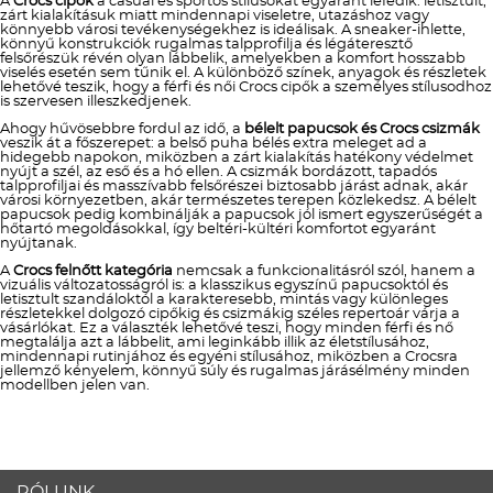
A
Crocs cipők
a casual és sportos stílusokat egyaránt lefedik: letisztult,
zárt kialakításuk miatt mindennapi viseletre, utazáshoz vagy
könnyebb városi tevékenységekhez is ideálisak. A sneaker-ihlette,
könnyű konstrukciók rugalmas talpprofilja és légáteresztő
felsőrészük révén olyan lábbelik, amelyekben a komfort hosszabb
viselés esetén sem tűnik el. A különböző színek, anyagok és részletek
lehetővé teszik, hogy a férfi és női Crocs cipők a személyes stílusodhoz
is szervesen illeszkedjenek.
Ahogy hűvösebbre fordul az idő, a
bélelt papucsok és Crocs csizmák
veszik át a főszerepet: a belső puha bélés extra meleget ad a
hidegebb napokon, miközben a zárt kialakítás hatékony védelmet
nyújt a szél, az eső és a hó ellen. A csizmák bordázott, tapadós
talpprofiljai és masszívabb felsőrészei biztosabb járást adnak, akár
városi környezetben, akár természetes terepen közlekedsz. A bélelt
papucsok pedig kombinálják a papucsok jól ismert egyszerűségét a
hőtartó megoldásokkal, így beltéri-kültéri komfortot egyaránt
nyújtanak.
A
Crocs felnőtt kategória
nemcsak a funkcionalitásról szól, hanem a
vizuális változatosságról is: a klasszikus egyszínű papucsoktól és
letisztult szandáloktól a karakteresebb, mintás vagy különleges
részletekkel dolgozó cipőkig és csizmákig széles repertoár várja a
vásárlókat. Ez a választék lehetővé teszi, hogy minden férfi és nő
megtalálja azt a lábbelit, ami leginkább illik az életstílusához,
mindennapi rutinjához és egyéni stílusához, miközben a Crocsra
jellemző kényelem, könnyű súly és rugalmas járásélmény minden
modellben jelen van.
RÓLUNK