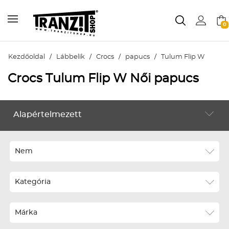
0
Kezdőoldal
/
Lábbelik
/
Crocs
/
papucs
/
Tulum Flip W
Crocs Tulum Flip W Női papucs
Alapértelmezett
LÁBBELIK
Alapértelmezett
Legújabbak
Nem
ABC szerint növekvő
Kategória
ABC szerint csökkenő
Ár szerint növekvő
Márka
Ár szerint csökkenő