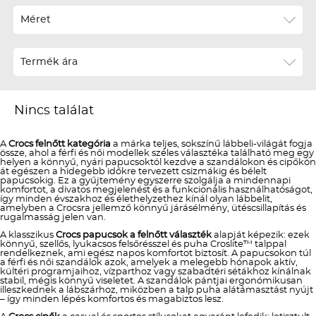
Méret
Téli termékek előre ár szerint növekvő
Téli új termékek előre
Termék ára
Nyári termékek előre ár szerint növekvő
Nyári új termékek előre
Nincs találat
A
Crocs felnőtt kategória
a márka teljes, sokszínű lábbeli-világát fogja
össze, ahol a férfi és női modellek széles választéka található meg egy
helyen a könnyű, nyári papucsoktól kezdve a szandálokon és cipőkön
át egészen a hidegebb időkre tervezett csizmákig és bélelt
papucsokig. Ez a gyűjtemény egyszerre szolgálja a mindennapi
komfortot, a divatos megjelenést és a funkcionális használhatóságot,
így minden évszakhoz és élethelyzethez kínál olyan lábbelit,
amelyben a Crocsra jellemző könnyű járásélmény, ütéscsillapítás és
rugalmasság jelen van.
A klasszikus
Crocs papucsok a felnőtt választék
alapját képezik: ezek
könnyű, szellős, lyukacsos felsőrésszel és puha Croslite™ talppal
rendelkeznek, ami egész napos komfortot biztosít. A papucsokon túl
a férfi és női szandálok azok, amelyek a melegebb hónapok aktív,
kültéri programjaihoz, vízparthoz vagy szabadtéri sétákhoz kínálnak
stabil, mégis könnyű viseletet. A szandálok pántjai ergonómikusan
illeszkednek a lábszárhoz, miközben a talp puha alátámasztást nyújt
– így minden lépés komfortos és magabiztos lesz.