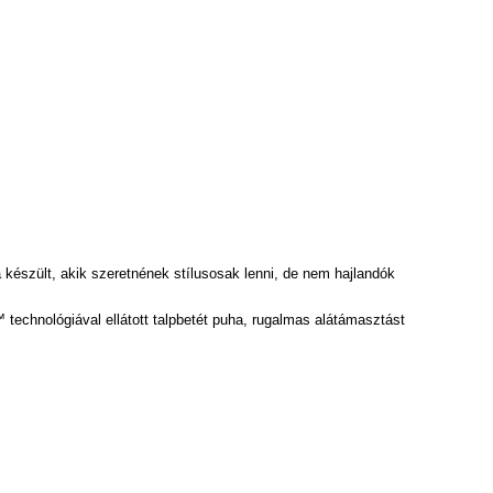
készült, akik szeretnének stílusosak lenni, de nem hajlandók
e™ technológiával ellátott talpbetét puha, rugalmas alátámasztást