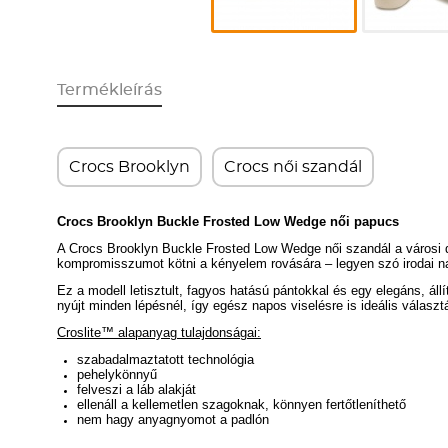
Termékleírás
Crocs Brooklyn
Crocs női szandál
Crocs
Brooklyn Buckle Frosted Low Wedge
női papucs
A Crocs Brooklyn Buckle Frosted Low Wedge női szandál a városi di
kompromisszumot kötni a kényelem rovására – legyen szó irodai nap
Ez a modell letisztult, fagyos hatású pántokkal és egy elegáns, állí
nyújt minden lépésnél, így egész napos viselésre is ideális választ
Croslite™ alapanyag tulajdonságai:
szabadalmaztatott technológia
pehelykönnyű
felveszi a láb alakját
ellenáll a kellemetlen szagoknak, könnyen fertőtleníthető
nem hagy anyagnyomot a padlón