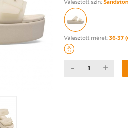
Választott szín:
Sandsto
Választott méret:
36-37 (
36
37
-
+