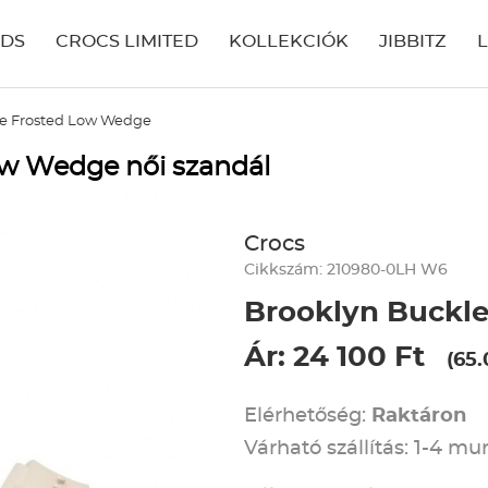
IDS
CROCS LIMITED
KOLLEKCIÓK
JIBBITZ
le Frosted Low Wedge
ow Wedge női szandál
Crocs
Cikkszám: 210980-0LH W6
Brooklyn Buckl
Ár: 24 100 Ft
(65
Elérhetőség:
Raktáron
Várható szállítás: 1-4 m