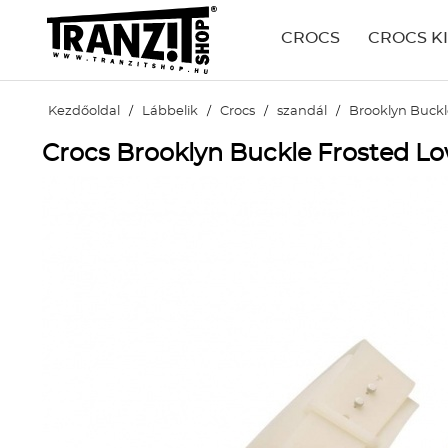
CROCS
CROCS K
Kezdőoldal
/
Lábbelik
/
Crocs
/
szandál
/
Brooklyn Buck
Crocs Brooklyn Buckle Frosted L