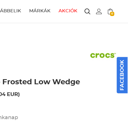
LÁBBELIK
MÁRKÁK
AKCIÓK
0
FACEBOOK
e Frosted Low Wedge
.04 EUR)
unkanap