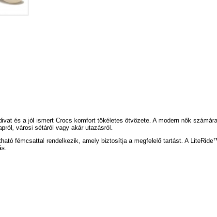
vat és a jól ismert Crocs komfort tökéletes ötvözete. A modern nők számára 
ról, városi sétáról vagy akár utazásról.
tható fémcsattal rendelkezik, amely biztosítja a megfelelő tartást. A LiteRid
ás.