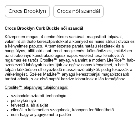
Crocs Brooklyn
Crocs női szandál
Crocs
Brooklyn Cork Buckle
női szandál
Közepesen magas, 4 centiméteres sarkával, magasított talpával,
valamint állítható keresztpántokkal a könnyed és nőies stílust ötvözi ez
a kényelmes papucs.
A természetes parafa hatású részletek és a
hangsúlyos, állítható csat trendi megjelenést kölcsönöznek, miközben
az ultrakönnyű konstrukció egész napos viselést tesz lehetővé.
A
rugalmas és tartós Croslite™ anyag, valamint a modern LiteRide
™
hab-
szerkezetű lábágyak biztosítják az egész napos kényelmet, a belső
talpán körkörösen elhelyezkedő masszírozó bütykök pedig fokozzák a
vérkeringést.
Széles MatLite
™
anyagú keresztpánjai magabiztosabb
tartást adnak, s az első naptól kezdve idomulnak a láb formájához.
Croslite™ alapanyag tulajdonságai:
szabadalmaztatott technológia
pehelykönnyű
felveszi a láb alakját
ellenáll a kellemetlen szagoknak, könnyen fertőtleníthető
nem hagy anyagnyomot a padlón