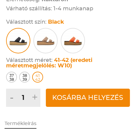
Várható szállítás: 1-4 munkanap
Választott szín:
Black
Választott méret:
41-42 (eredeti
méretmegjelölés: W10)
37
38
41
38
39
42
-
+
KOSÁRBA HELYEZÉS
Termékleírás